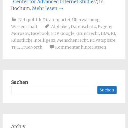
„
Center for Advanced Internet Studie
s“, in
Bochum.
Mehr lesen
→
Netzpolitik
,
Piratenpartei
,
Überwachung
,
Wissenschaft
Alphabet
,
Datenschutz
,
Evgeny
Morozov
,
Facebook
,
FDP
,
Google
,
Grundrecht
,
IBM
,
KI
,
Künstliche Intelligenz
,
Menschenrecht
,
Privatsphäre
,
TPU
,
TrueNorth
Kommentar hinterlassen
Suchen
Suchen
Archiv