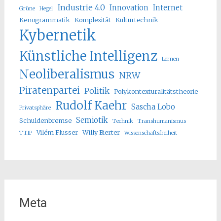
Industrie 4.0
Innovation
Internet
Grüne
Hegel
Kenogrammatik
Komplexität
Kulturtechnik
Kybernetik
Künstliche Intelligenz
Lernen
Neoliberalismus
NRW
Piratenpartei
Politik
Polykontexturalitätstheorie
Rudolf Kaehr
Sascha Lobo
Privatsphäre
Semiotik
Schuldenbremse
Technik
Transhumanismus
Vilém Flusser
Willy Bierter
TTIP
Wissenschaftsfreiheit
Meta