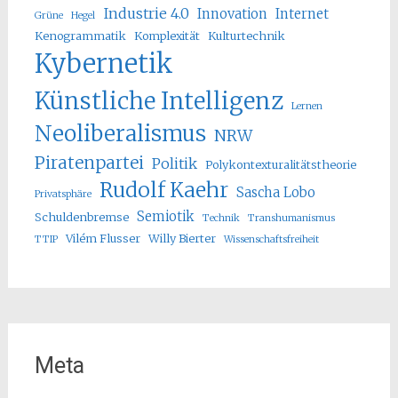
Industrie 4.0
Innovation
Internet
Grüne
Hegel
Kenogrammatik
Komplexität
Kulturtechnik
Kybernetik
Künstliche Intelligenz
Lernen
Neoliberalismus
NRW
Piratenpartei
Politik
Polykontexturalitätstheorie
Rudolf Kaehr
Sascha Lobo
Privatsphäre
Semiotik
Schuldenbremse
Technik
Transhumanismus
Vilém Flusser
Willy Bierter
TTIP
Wissenschaftsfreiheit
Meta