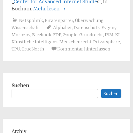
„
Center for Advanced Internet Studie
s“, in
Bochum.
Mehr lesen
→
Netzpolitik
,
Piratenpartei
,
Überwachung
,
Wissenschaft
Alphabet
,
Datenschutz
,
Evgeny
Morozov
,
Facebook
,
FDP
,
Google
,
Grundrecht
,
IBM
,
KI
,
Künstliche Intelligenz
,
Menschenrecht
,
Privatsphäre
,
TPU
,
TrueNorth
Kommentar hinterlassen
Suchen
Suchen
Archiv