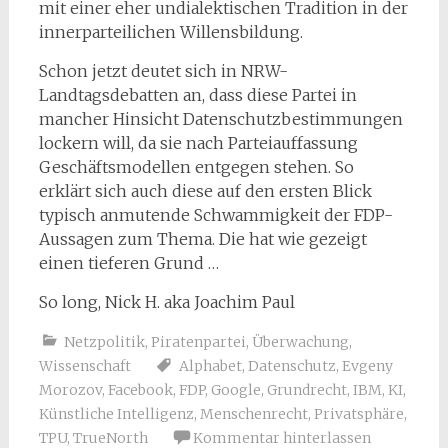
mit einer eher undialektischen Tradition in der
innerparteilichen Willensbildung.
Schon jetzt deutet sich in NRW-
Landtagsdebatten an, dass diese Partei in
mancher Hinsicht Datenschutzbestimmungen
lockern will, da sie nach Parteiauffassung
Geschäftsmodellen entgegen stehen. So
erklärt sich auch diese auf den ersten Blick
typisch anmutende Schwammigkeit der FDP-
Aussagen zum Thema. Die hat wie gezeigt
einen tieferen Grund …
So long, Nick H. aka Joachim Paul
Netzpolitik
,
Piratenpartei
,
Überwachung
,
Wissenschaft
Alphabet
,
Datenschutz
,
Evgeny
Morozov
,
Facebook
,
FDP
,
Google
,
Grundrecht
,
IBM
,
KI
,
Künstliche Intelligenz
,
Menschenrecht
,
Privatsphäre
,
TPU
,
TrueNorth
Kommentar hinterlassen