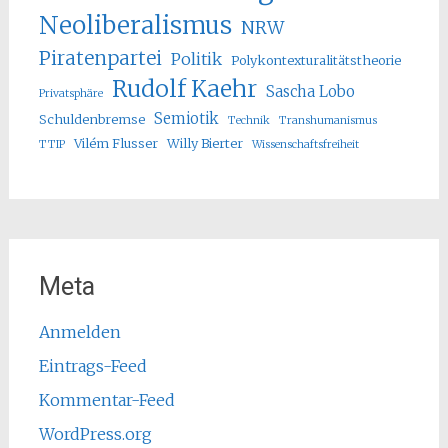
Neoliberalismus
NRW
Piratenpartei
Politik
Polykontexturalitätstheorie
Rudolf Kaehr
Sascha Lobo
Privatsphäre
Semiotik
Schuldenbremse
Technik
Transhumanismus
Vilém Flusser
Willy Bierter
TTIP
Wissenschaftsfreiheit
Meta
Anmelden
Eintrags-Feed
Kommentar-Feed
WordPress.org