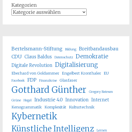
Kategorien
Bertelsmann-Stiftung
Breitbandausbau
Bildung
Demokratie
CDU
Claus Baldus
Datenschutz
Digitalisierung
Digitale Revolution
Eberhard von Goldammer
Engelbert Kronthaler
EU
FDP
Glasfaser
Facebook
Finanzkrise
Gotthard Günther
Gregory Bateson
Industrie 4.0
Innovation
Internet
Grüne
Hegel
Kenogrammatik
Komplexität
Kulturtechnik
Kybernetik
Künstliche Intelligenz
Lernen