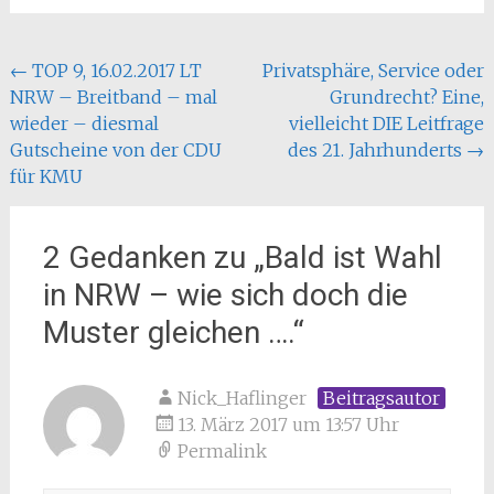
Beitragsnavigation
←
TOP 9, 16.02.2017 LT
Privatsphäre, Service oder
NRW – Breitband – mal
Grundrecht? Eine,
wieder – diesmal
vielleicht DIE Leitfrage
Gutscheine von der CDU
des 21. Jahrhunderts
→
für KMU
2 Gedanken zu „
Bald ist Wahl
in NRW – wie sich doch die
Muster gleichen ….
“
Nick_Haflinger
Beitragsautor
13. März 2017 um 13:57 Uhr
Permalink