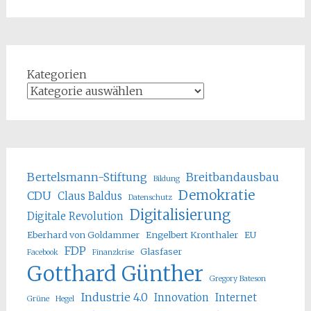
Kategorien
Bertelsmann-Stiftung
Breitbandausbau
Bildung
Demokratie
CDU
Claus Baldus
Datenschutz
Digitalisierung
Digitale Revolution
Eberhard von Goldammer
Engelbert Kronthaler
EU
FDP
Glasfaser
Facebook
Finanzkrise
Gotthard Günther
Gregory Bateson
Industrie 4.0
Innovation
Internet
Grüne
Hegel