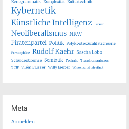
Kenogrammatik
Komplexität
Kulturtechnik
Kybernetik
Künstliche Intelligenz
Lernen
Neoliberalismus
NRW
Piratenpartei
Politik
Polykontexturalitätstheorie
Rudolf Kaehr
Sascha Lobo
Privatsphäre
Semiotik
Schuldenbremse
Technik
Transhumanismus
Vilém Flusser
Willy Bierter
TTIP
Wissenschaftsfreiheit
Meta
Anmelden