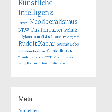
Künstliche
Intelligenz
Neoliberalismus
Lernen
Piratenpartei
NRW
Politik
Polykontexturalitätstheorie
Privatsphäre
Rudolf Kaehr
Sascha Lobo
Semiotik
Schuldenbremse
Technik
Vilém Flusser
Transhumanismus
TTIP
Willy Bierter
Wissenschaftsfreiheit
Meta
Anmelden