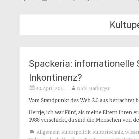
Kultup
Spackeria: infomationelle 
Inkontinenz?
20. April 2011
Nick_Haflinger
Vom Standpunkt des Web 2.0 aus betrachtet bin
Herrje, ich war Fünf, als meine Eltern ihren 
1988 verschickt, da sind die Menschen von d
Allgemein
,
Kulturpolitik
,
Kulturtechnik
,
Wisse