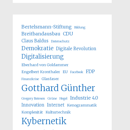
Bertelsmann-Stiftung
Bildung
Breitbandausbau
CDU
Claus Baldus
Datenschutz
Demokratie
Digitale Revolution
Digitalisierung
Eberhard von Goldammer
FDP
Engelbert Kronthaler
EU
Facebook
Glasfaser
Finanzkrise
Gotthard Günther
Industrie 4.0
Gregory Bateson
Grüne
Hegel
Innovation
Internet
Kenogrammatik
Komplexität
Kulturtechnik
Kybernetik