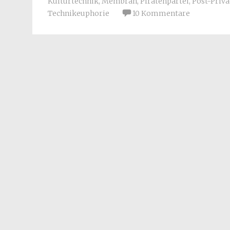
Kulturtechnik
,
Membran
,
Piratenpartei
,
Post-Priva
Technikeuphorie
10 Kommentare