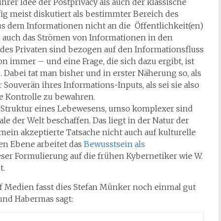
rer Idee der Postprivacy als auch der klassische
g meist diskutiert als bestimmter Bereich des
s dem Informationen nicht an die Öffentlichkeit(en)
 auch das Strömen von Informationen in den
des Privaten sind bezogen auf den Informationsfluss
on immer – und eine Frage, die sich dazu ergibt, ist
. Dabei tat man bisher und in erster Näherung so, als
r Souverän ihres Informations-Inputs, als sei sie also
ie Kontrolle zu bewahren.
ie Struktur eines Lebewesens, umso komplexer sind
le der Welt beschaffen. Das liegt in der Natur der
mein akzeptierte Tatsache nicht auch auf kulturelle
len Ebene arbeitet das
Bewusstsein als
ieser Formulierung auf die frühen Kybernetiker wie W.
t.
uf Medien fasst dies Stefan Münker noch einmal gut
und Habermas sagt: