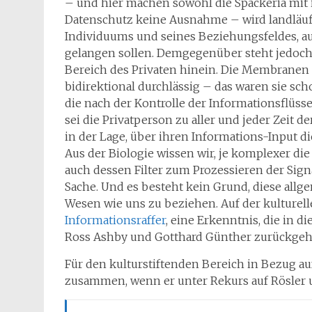
– und hier machen sowohl die Spackeria mit ih
Datenschutz keine Ausnahme – wird landläufi
Individuums und seines Beziehungsfeldes, au
gelangen sollen. Demgegenüber steht jedoch
Bereich des Privaten hinein. Die Membranen 
bidirektional durchlässig – das waren sie sch
die nach der Kontrolle der Informationsflüsse
sei die Privatperson zu aller und jeder Zeit de
in der Lage, über ihren Informations-Input d
Aus der Biologie wissen wir, je komplexer d
auch dessen Filter zum Prozessieren der Signa
Sache. Und es besteht kein Grund, diese allge
Wesen wie uns zu beziehen. Auf der kulturel
Informationsraffer
, eine Erkenntnis, die in d
Ross Ashby und Gotthard Günther zurückgeh
Für den kulturstiftenden Bereich in Bezug a
zusammen, wenn er unter Rekurs auf Rösler 