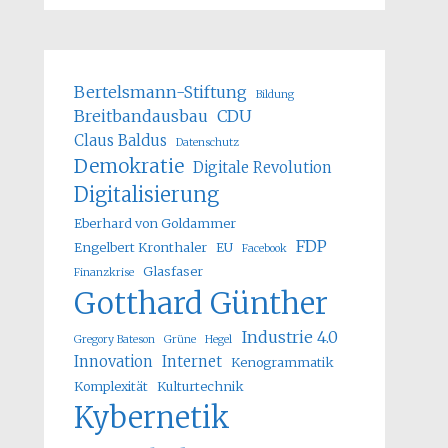
Bertelsmann-Stiftung
Bildung
Breitbandausbau
CDU
Claus Baldus
Datenschutz
Demokratie
Digitale Revolution
Digitalisierung
Eberhard von Goldammer
FDP
Engelbert Kronthaler
EU
Facebook
Glasfaser
Finanzkrise
Gotthard Günther
Industrie 4.0
Gregory Bateson
Grüne
Hegel
Innovation
Internet
Kenogrammatik
Komplexität
Kulturtechnik
Kybernetik