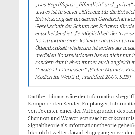
„Das Begriffspaar „öffentlich“ und „privat“ 
und es ist in seiner Differenz für die Entw
Entwicklung der modernen Gesellschaft kons
Gesellschaft der Schutz des Privaten für di
entscheidend ist die Möglichkeit der Trans
Konstruktion einer kollektiv bestimmten öf
Öffentlichkeit wiederum ist anders als med
medialen Konstellationen haben nicht nur i
sondern damit eben immer auch zugleich i
Privaten hinterlassen.“ [Stefan Münker: Emer
Medien im Web 2.0., Frankfurt 2009, S.115]
Darüber hinaus wäre der Informationsbegriff
Komponenten Sender, Empfänger, Information
von Foerster, einer der Mitbegründer des radi
Shannon und Weaver verursachte erkenntnisth
Signaltheorie als Informationstheorie geheiß
hier nicht weiter darauf eingegangen werden.