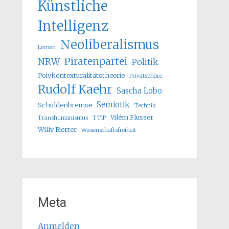
Künstliche
Intelligenz
Neoliberalismus
Lernen
Piratenpartei
NRW
Politik
Polykontexturalitätstheorie
Privatsphäre
Rudolf Kaehr
Sascha Lobo
Semiotik
Schuldenbremse
Technik
Vilém Flusser
Transhumanismus
TTIP
Willy Bierter
Wissenschaftsfreiheit
Meta
Anmelden