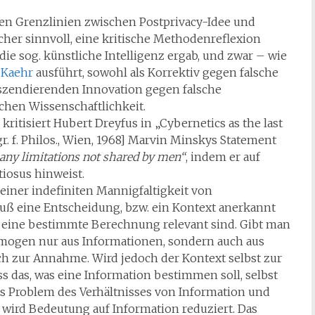
n den Grenzlinien zwischen Postprivacy-Idee und
cher sinnvoll, eine kritische Methodenreflexion
die sog. künstliche Intelligenz ergab, und zwar – wie
 Kaehr
ausführt, sowohl als Korrektiv gegen falsche
nszendierenden Innovation gegen falsche
chen Wissenschaftlichkeit.
ritisiert Hubert Dreyfus in „Cybernetics as the last
r. f. Philos., Wien, 1968] Marvin Minskys Statement
any limitations not shared by men“
, indem er auf
tiosus hinweist.
einer indefiniten Mannigfaltigkeit von
muß eine Entscheidung, bzw. ein Kontext anerkannt
r eine bestimmte Berechnung relevant sind. Gibt man
omogen nur aus Informationen, sondern auch aus
h zur Annahme. Wird jedoch der Kontext selbst zur
ass das, was eine Information bestimmen soll, selbst
das Problem des Verhältnisses von Information und
wird Bedeutung auf Information reduziert. Das