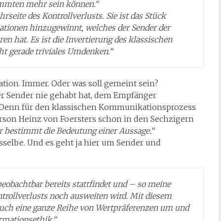
timmten mehr sein können.“
hrseite des Kontrollverlusts. Sie ist das Stück
tionen hinzugewinnt, welches der Sender der
en hat. Es ist die Invertierung des klassischen
cht gerade triviales Umdenken.“
ration. Immer. Oder was soll gemeint sein?
der Sender nie gehabt hat, dem Empfänger
s! Denn für den klassischen Kommunikationsprozess
erson Heinz von Foersters schon in den Sechzigern
er bestimmt die Bedeutung einer Aussage.“
sselbe. Und es geht ja hier um Sender und
obachtbar bereits stattfindet und – so meine
trollverlusts noch ausweiten wird. Mit diesem
auch eine ganze Reihe von Wertpräferenzen um und
rmationsethik.“