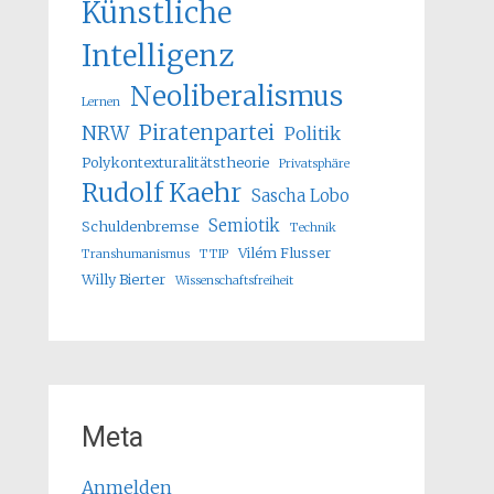
Künstliche
Intelligenz
Neoliberalismus
Lernen
Piratenpartei
NRW
Politik
Polykontexturalitätstheorie
Privatsphäre
Rudolf Kaehr
Sascha Lobo
Semiotik
Schuldenbremse
Technik
Vilém Flusser
Transhumanismus
TTIP
Willy Bierter
Wissenschaftsfreiheit
Meta
Anmelden