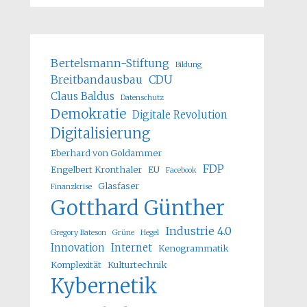
Bertelsmann-Stiftung
Bildung
Breitbandausbau
CDU
Claus Baldus
Datenschutz
Demokratie
Digitale Revolution
Digitalisierung
Eberhard von Goldammer
FDP
Engelbert Kronthaler
EU
Facebook
Glasfaser
Finanzkrise
Gotthard Günther
Industrie 4.0
Gregory Bateson
Grüne
Hegel
Innovation
Internet
Kenogrammatik
Komplexität
Kulturtechnik
Kybernetik