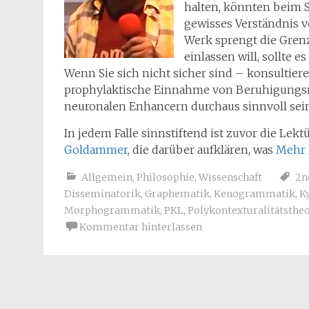
halten, könnten beim 
gewisses Verständnis v
Werk sprengt die Grenz
einlassen will, sollte e
Wenn Sie sich nicht sicher sind – konsultier
prophylaktische Einnahme von Beruhigungsmi
neuronalen Enhancern durchaus sinnvoll sein
In jedem Falle sinnstiftend ist zuvor die Lekt
Goldammer
, die darüber aufklären, was
Mehr 
Allgemein
,
Philosophie
,
Wissenschaft
2n
Disseminatorik
,
Graphematik
,
Kenogrammatik
,
K
Morphogrammatik
,
PKL
,
Polykontexturalitätstheo
Kommentar hinterlassen