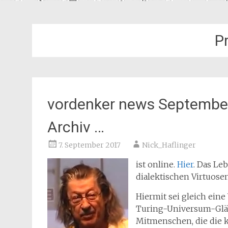
P
vordenker news September
Archiv …
7. September 2017
Nick_Haflinger
ist online.
Hier
. Das L
dialektischen Virtuosen
Hiermit sei gleich ein
Turing-Universum-Gläu
Mitmenschen, die die k