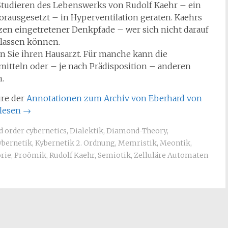
Studieren des Lebenswerks von Rudolf Kaehr – ein
orausgesetzt – in Hyperventilation geraten. Kaehrs
en eingetretener Denkpfade – wer sich nicht darauf
s lassen können.
en Sie ihren Hausarzt. Für manche kann die
tteln oder – je nach Prädisposition – anderen
.
üre der
Annotationen zum Archiv von Eberhard von
lesen
→
d order cybernetics
,
Dialektik
,
Diamond-Theory
,
ybernetik
,
Kybernetik 2. Ordnung
,
Memristik
,
Meontik
,
rie
,
Proömik
,
Rudolf Kaehr
,
Semiotik
,
Zelluläre Automaten