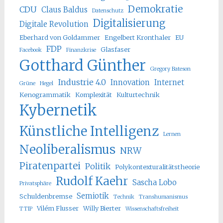
Demokratie
CDU
Claus Baldus
Datenschutz
Digitalisierung
Digitale Revolution
Eberhard von Goldammer
Engelbert Kronthaler
EU
FDP
Glasfaser
Facebook
Finanzkrise
Gotthard Günther
Gregory Bateson
Industrie 4.0
Innovation
Internet
Grüne
Hegel
Kenogrammatik
Komplexität
Kulturtechnik
Kybernetik
Künstliche Intelligenz
Lernen
Neoliberalismus
NRW
Piratenpartei
Politik
Polykontexturalitätstheorie
Rudolf Kaehr
Sascha Lobo
Privatsphäre
Semiotik
Schuldenbremse
Technik
Transhumanismus
Vilém Flusser
Willy Bierter
TTIP
Wissenschaftsfreiheit