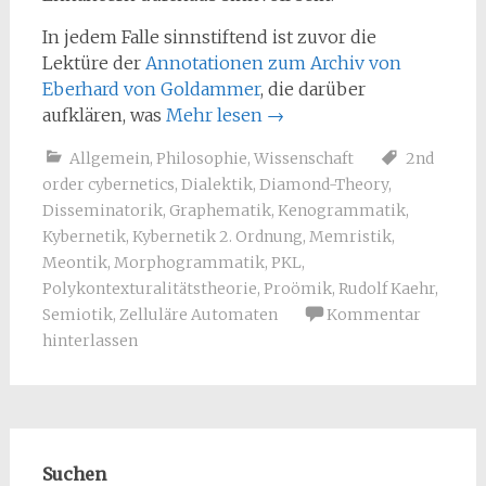
In jedem Falle sinnstiftend ist zuvor die
Lektüre der
Annotationen zum Archiv von
Eberhard von Goldammer
, die darüber
aufklären, was
Mehr lesen
→
Allgemein
,
Philosophie
,
Wissenschaft
2nd
order cybernetics
,
Dialektik
,
Diamond-Theory
,
Disseminatorik
,
Graphematik
,
Kenogrammatik
,
Kybernetik
,
Kybernetik 2. Ordnung
,
Memristik
,
Meontik
,
Morphogrammatik
,
PKL
,
Polykontexturalitätstheorie
,
Proömik
,
Rudolf Kaehr
,
Semiotik
,
Zelluläre Automaten
Kommentar
hinterlassen
Suchen