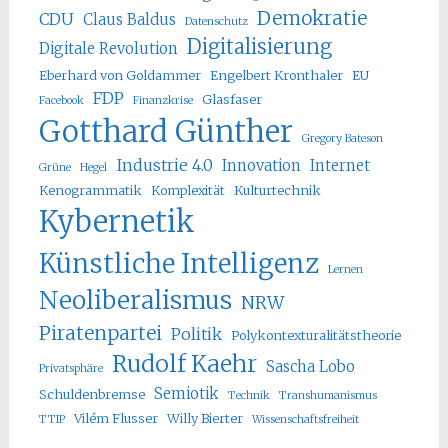
Demokratie
CDU
Claus Baldus
Datenschutz
Digitalisierung
Digitale Revolution
Eberhard von Goldammer
Engelbert Kronthaler
EU
FDP
Glasfaser
Facebook
Finanzkrise
Gotthard Günther
Gregory Bateson
Industrie 4.0
Innovation
Internet
Grüne
Hegel
Kenogrammatik
Komplexität
Kulturtechnik
Kybernetik
Künstliche Intelligenz
Lernen
Neoliberalismus
NRW
Piratenpartei
Politik
Polykontexturalitätstheorie
Rudolf Kaehr
Sascha Lobo
Privatsphäre
Semiotik
Schuldenbremse
Technik
Transhumanismus
Vilém Flusser
Willy Bierter
TTIP
Wissenschaftsfreiheit