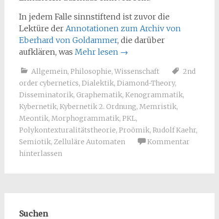
In jedem Falle sinnstiftend ist zuvor die
Lektüre der
Annotationen zum Archiv von
Eberhard von Goldammer
, die darüber
aufklären, was
Mehr lesen
→
Allgemein
,
Philosophie
,
Wissenschaft
2nd
order cybernetics
,
Dialektik
,
Diamond-Theory
,
Disseminatorik
,
Graphematik
,
Kenogrammatik
,
Kybernetik
,
Kybernetik 2. Ordnung
,
Memristik
,
Meontik
,
Morphogrammatik
,
PKL
,
Polykontexturalitätstheorie
,
Proömik
,
Rudolf Kaehr
,
Semiotik
,
Zelluläre Automaten
Kommentar
hinterlassen
Suchen