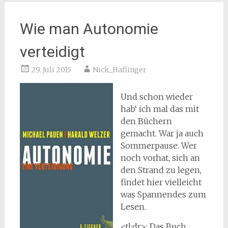
Wie man Autonomie
verteidigt
29. Juli 2015
Nick_Haflinger
Und schon wieder
hab‘ ich mal das mit
den Büchern
gemacht. War ja auch
Sommerpause. Wer
noch vorhat, sich an
den Strand zu legen,
findet hier vielleicht
was Spannendes zum
Lesen.
<tl;dr>: Das Buch