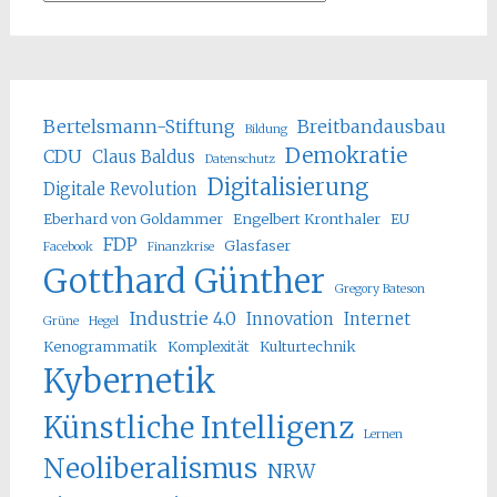
Bertelsmann-Stiftung
Breitbandausbau
Bildung
Demokratie
CDU
Claus Baldus
Datenschutz
Digitalisierung
Digitale Revolution
Eberhard von Goldammer
Engelbert Kronthaler
EU
FDP
Glasfaser
Facebook
Finanzkrise
Gotthard Günther
Gregory Bateson
Industrie 4.0
Innovation
Internet
Grüne
Hegel
Kenogrammatik
Komplexität
Kulturtechnik
Kybernetik
Künstliche Intelligenz
Lernen
Neoliberalismus
NRW