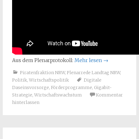
Aus dem Plenarprotokoll:
Mehr lesen
→
Piratenfraktion NRW
,
Plenarrede Landtag NRW
,
Politik
,
Wirtschaftspolitik
Digitale
Daseinsvorsorge
,
Förderprogramme
,
Gigabit-
Strategie
,
Wirtschaftswachstum
Kommentar
hinterlassen