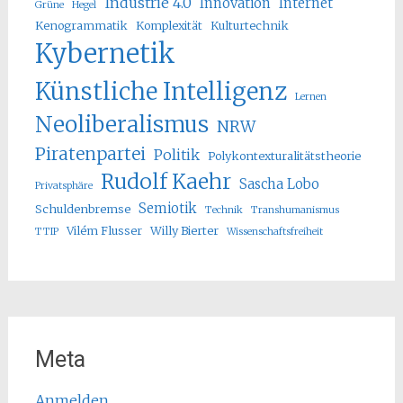
Industrie 4.0
Innovation
Internet
Grüne
Hegel
Kenogrammatik
Komplexität
Kulturtechnik
Kybernetik
Künstliche Intelligenz
Lernen
Neoliberalismus
NRW
Piratenpartei
Politik
Polykontexturalitätstheorie
Rudolf Kaehr
Sascha Lobo
Privatsphäre
Semiotik
Schuldenbremse
Technik
Transhumanismus
Vilém Flusser
Willy Bierter
TTIP
Wissenschaftsfreiheit
Meta
Anmelden