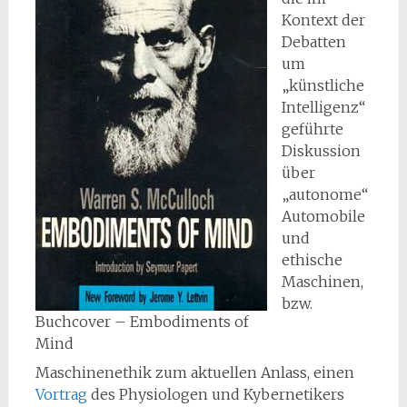
Kontext der
Debatten
um
„künstliche
Intelligenz“
geführte
Diskussion
über
„autonome“
Automobile
und
ethische
Maschinen,
bzw.
Buchcover – Embodiments of
Mind
Maschinenethik zum aktuellen Anlass, einen
Vortrag
des Physiologen und Kybernetikers