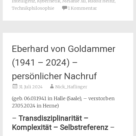
Intelligenz
,
Kybernetik
,
Melanie Xu
,
Rudolf Heinz
,
Technikphilosophie
1 Kommentar
Eberhard von Goldammer
(1941 – 2024) –
persönlicher Nachruf
31. Juli 2024
Nick_Haflinger
(geb. 06.03.1941 in Halle (Saale), – verstorben
27.05.2024 in Herne)
–
Transdisziplinarität –
Komplexität – Selbstreferenz
–