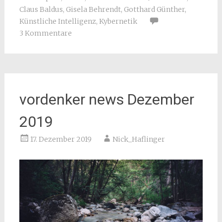
Claus Baldus
,
Gisela Behrendt
,
Gotthard Günther
,
Künstliche Intelligenz
,
Kybernetik
3 Kommentare
vordenker news Dezember
2019
17. Dezember 2019
Nick_Haflinger