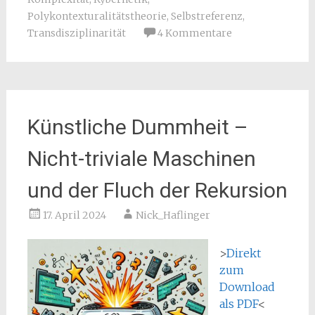
Polykontexturalitätstheorie
,
Selbstreferenz
,
Transdisziplinarität
4 Kommentare
Künstliche Dummheit –
Nicht-triviale Maschinen
und der Fluch der Rekursion
17. April 2024
Nick_Haflinger
>
Direkt
zum
Download
als PDF
<