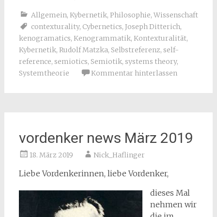
Allgemein
,
Kybernetik
,
Philosophie
,
Wissenschaft
contexturality
,
Cybernetics
,
Joseph Ditterich
,
kenogramatics
,
Kenogrammatik
,
Kontexturalität
,
Kybernetik
,
Rudolf Matzka
,
Selbstreferenz
,
self-
reference
,
semiotics
,
Semiotik
,
systems theory
,
Systemtheorie
Kommentar hinterlassen
vordenker news März 2019
18. März 2019
Nick_Haflinger
Liebe Vordenkerinnen, liebe Vordenker,
dieses Mal
nehmen wir
die im