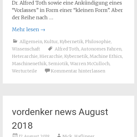
Dr. Alfred Toth sowie eine Ankündigung eines
“Vorlasses” in Form einer “kleinen Form”. Aber
der Reihe nach ….
Mehr lesen
→
Allgemein
,
Kultur
,
Kybernetik
,
Philosophie
,
Wissenschaft
Alfred Toth
,
Autonomes Fahren
,
Heterarchie
,
Hierarchie
,
Kybernetik
,
Machine Ethics
,
Maschinenethik
,
Semiotik
,
Warren McCulloch
,
Werturteile
Kommentar hinterlassen
vordenker news August
2018
17. August 2018
Nick_Haflinger