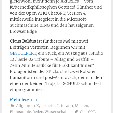
gleichwohl mehr denn je Aktuelles – vom
Kybernetikphilosophen Gotthard Günther und
von der Open AI KI ChatGPT, Version 4,
mittlerweile integriert in die Microsoft-
Suchmaschine BING und den hauseigenen
Browser Edge.
Claus Baldus
ist für dieses Mal mit zwei
Beiträgen vertreten. Beginnen wir mit
GESTOLPERT
, ein Stück, ein Auszug aus „Studio
10 / Serie 02 Tribute – Alltag und Graffiti –
Zehn Minutenstücke für Praktikant’Innen“.
Protagonisten des Stücks sind zwei Roboter,
humaniform und post-Asimovsch, denn in den
einen der beiden, Troja, ist SCHULD schon fest
einprogrammiert.
Mehr lesen
→
Allgemein
,
Kybernetik
,
Literatur
,
Medien
,
Philosophie
,
Reden
,
Wissenschaft
ChatGPT
,