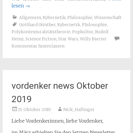
lesen
→
Allgemein
,
Kybernetik
,
Philosophie
,
Wissenschaft
Gotthard Günther
,
Kybernetik
,
Philosophie
,
Polykontexturalitätstheorie
,
Popkultur
,
Rudolf
Heinz
,
Science Fiction
,
Star Wars
,
Willy Bierter
Kommentar hinterlassen
vordenker news Oktober
2019
15. Oktober 2019
Nick_Haflinger
Liebe Vordenkerinnen, liebe Vordenker,
im März erhielten Sie den letzten Newsletter.