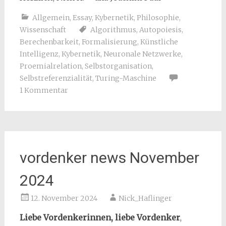
Allgemein
,
Essay
,
Kybernetik
,
Philosophie
,
Wissenschaft
Algorithmus
,
Autopoiesis
,
Berechenbarkeit
,
Formalisierung
,
Künstliche
Intelligenz
,
Kybernetik
,
Neuronale Netzwerke
,
Proemialrelation
,
Selbstorganisation
,
Selbstreferenzialität
,
Turing-Maschine
1 Kommentar
vordenker news November
2024
12. November 2024
Nick_Haflinger
Liebe Vordenkerinnen, liebe Vordenker
,