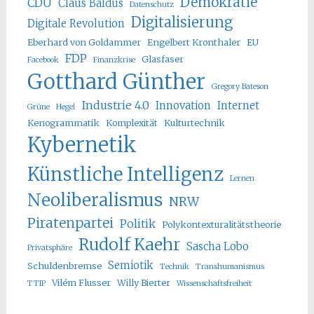
Demokratie
CDU
Claus Baldus
Datenschutz
Digitalisierung
Digitale Revolution
Eberhard von Goldammer
Engelbert Kronthaler
EU
FDP
Glasfaser
Facebook
Finanzkrise
Gotthard Günther
Gregory Bateson
Industrie 4.0
Innovation
Internet
Grüne
Hegel
Kenogrammatik
Komplexität
Kulturtechnik
Kybernetik
Künstliche Intelligenz
Lernen
Neoliberalismus
NRW
Piratenpartei
Politik
Polykontexturalitätstheorie
Rudolf Kaehr
Sascha Lobo
Privatsphäre
Semiotik
Schuldenbremse
Technik
Transhumanismus
Vilém Flusser
Willy Bierter
TTIP
Wissenschaftsfreiheit