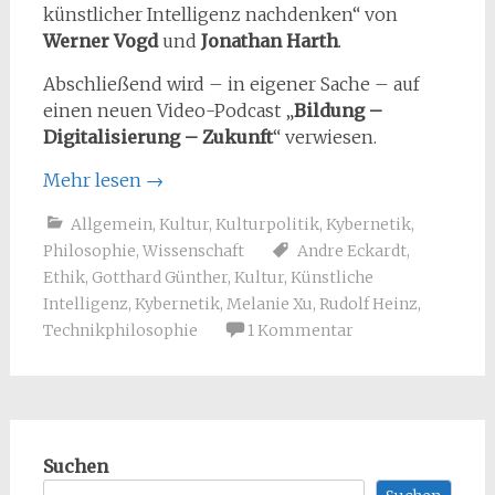
künstlicher Intelligenz nachdenken“ von
Werner Vogd
und
Jonathan Harth
.
Abschließend wird – in eigener Sache – auf
einen neuen Video-Podcast „
Bildung –
Digitalisierung – Zukunft
“ verwiesen.
Mehr lesen
→
Allgemein
,
Kultur
,
Kulturpolitik
,
Kybernetik
,
Philosophie
,
Wissenschaft
Andre Eckardt
,
Ethik
,
Gotthard Günther
,
Kultur
,
Künstliche
Intelligenz
,
Kybernetik
,
Melanie Xu
,
Rudolf Heinz
,
Technikphilosophie
1 Kommentar
Suchen