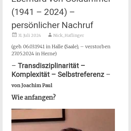
(1941 – 2024) –
persönlicher Nachruf
31. Juli 2024
Nick_Haflinger
(geb. 06.03.1941 in Halle (Saale), – verstorben
27.05.2024 in Herne)
–
Transdisziplinarität –
Komplexität – Selbstreferenz
–
von Joachim Paul
Wie anfangen?