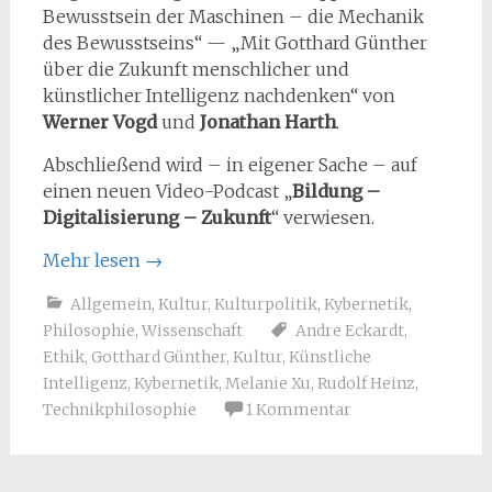
Bewusstsein der Maschinen – die Mechanik
des Bewusstseins“ — „Mit Gotthard Günther
über die Zukunft menschlicher und
künstlicher Intelligenz nachdenken“ von
Werner Vogd
und
Jonathan Harth
.
Abschließend wird – in eigener Sache – auf
einen neuen Video-Podcast „
Bildung –
Digitalisierung – Zukunft
“ verwiesen.
Mehr lesen
→
Allgemein
,
Kultur
,
Kulturpolitik
,
Kybernetik
,
Philosophie
,
Wissenschaft
Andre Eckardt
,
Ethik
,
Gotthard Günther
,
Kultur
,
Künstliche
Intelligenz
,
Kybernetik
,
Melanie Xu
,
Rudolf Heinz
,
Technikphilosophie
1 Kommentar