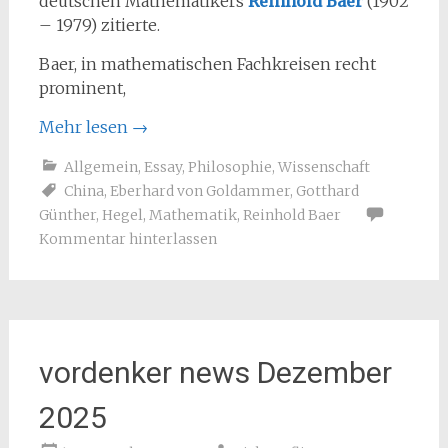
deutschen Mathematikers
Reinhold Baer
(1902
– 1979) zitierte.
Baer, in mathematischen Fachkreisen recht
prominent,
Mehr lesen
→
Allgemein
,
Essay
,
Philosophie
,
Wissenschaft
China
,
Eberhard von Goldammer
,
Gotthard
Günther
,
Hegel
,
Mathematik
,
Reinhold Baer
Kommentar hinterlassen
vordenker news Dezember
2025