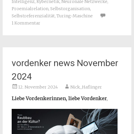
Intelligenz
,
Kybernetik
,
Neuronale Netzwerke
,
Proemialrelation
,
Selbstorganisation
,
Selbstreferenzialität
,
Turing-Maschine
1 Kommentar
vordenker news November
2024
12. November 2024
Nick_Haflinger
Liebe Vordenkerinnen, liebe Vordenker
,