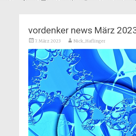
vordenker news März 202
7. März 2023
Nick_Haflinger