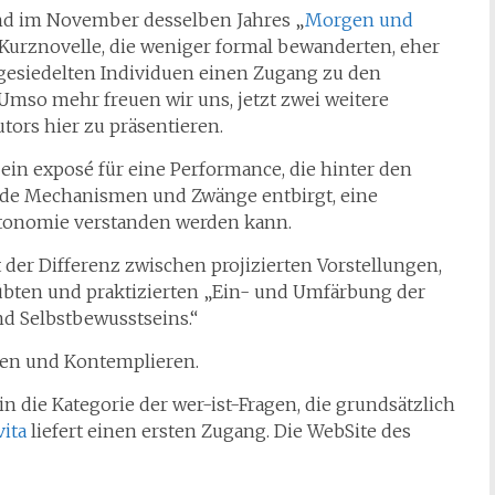
nd im November desselben Jahres „
Morgen und
Kurznovelle, die weniger formal bewanderten, eher
ngesiedelten Individuen einen Zugang zu den
mso mehr freuen wir uns, jetzt zwei weitere
tors hier zu präsentieren.
t ein exposé für eine Performance, die hinter den
ende Mechanismen und Zwänge entbirgt, eine
Autonomie verstanden werden kann.
t der Differenz zwischen projizierten Vorstellungen,
eübten und praktizierten „Ein- und Umfärbung der
nd Selbstbewusstseins.“
ren und Kontemplieren.
h in die Kategorie der wer-ist-Fragen, die grundsätzlich
vita
liefert einen ersten Zugang. Die WebSite des