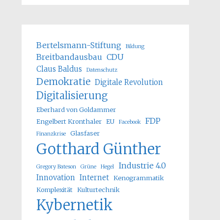
Bertelsmann-Stiftung
Bildung
Breitbandausbau
CDU
Claus Baldus
Datenschutz
Demokratie
Digitale Revolution
Digitalisierung
Eberhard von Goldammer
FDP
Engelbert Kronthaler
EU
Facebook
Glasfaser
Finanzkrise
Gotthard Günther
Industrie 4.0
Gregory Bateson
Grüne
Hegel
Innovation
Internet
Kenogrammatik
Komplexität
Kulturtechnik
Kybernetik