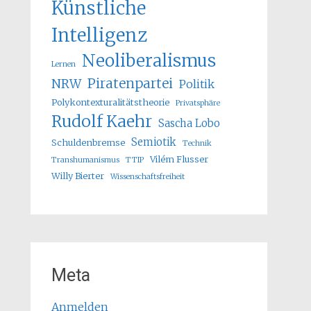
Künstliche
Intelligenz
Neoliberalismus
Lernen
Piratenpartei
NRW
Politik
Polykontexturalitätstheorie
Privatsphäre
Rudolf Kaehr
Sascha Lobo
Semiotik
Schuldenbremse
Technik
Vilém Flusser
Transhumanismus
TTIP
Willy Bierter
Wissenschaftsfreiheit
Meta
Anmelden