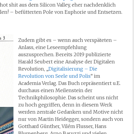
t shit aus dem Silicon Valley, eher nachdenklich
llen! – befütterten Pole von Euphorie und Entsetzen.
Zudem gibt es – wenn auch verspäteten –
Anlass, eine Leseempfehlung
auszusprechen. Bereits 2019 publizierte
Harald Seubert eine Analyse der Digitalen
Revolution, „
Digitalisierung – Die
Revolution von Seele und Polis
“ im
Academia Verlag. Das Buch repräsentiert u.E.
durchaus einen Meilenstein der
Technikphilosophie. Das scheint uns nicht
zu hoch gegriffen, denn in diesem Werk
werden zentrale Gedanken und Motive nicht
nur von Martin Heidegger, sondern auch von
Gotthard Günther, Vilém Flusser, Hans
Blumenberg, Arno Baruzzi und vielen