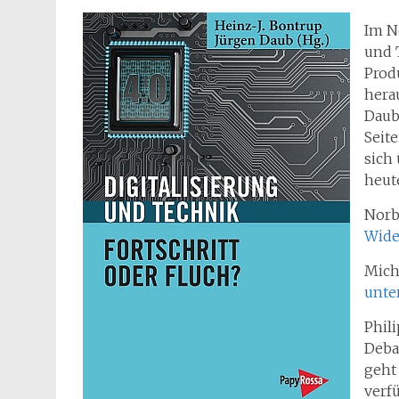
Im N
und 
Prod
hera
Daub
Seit
sich
heut
Norb
Wide
Mich
unte
Phil
Deba
geht 
verf