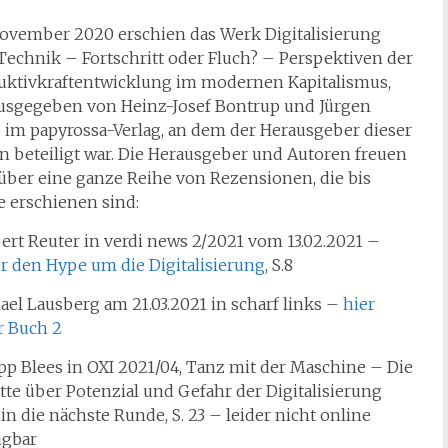
ovember 2020 erschien das Werk Digitalisierung
Technik – Fortschritt oder Fluch? – Perspektiven der
uktivkraftentwicklung im modernen Kapitalismus,
usgegeben von Heinz-Josef Bontrup und Jürgen
 im papyrossa-Verlag, an dem der Herausgeber dieser
en beteiligt war. Die Herausgeber und Autoren freuen
 über eine ganze Reihe von Rezensionen, die bis
e erschienen sind:
ert Reuter in verdi news 2/2021 vom 13.02.2021 –
r den Hype um die Digitalisierung
, S.8
ael Lausberg am 21.03.2021 in scharf links –
hier
r Buch 2
ipp Blees in OXI 2021/04, Tanz mit der Maschine – Die
tte über Potenzial und Gefahr der Digitalisierung
in die nächste Runde, S. 23 – leider nicht online
ügbar