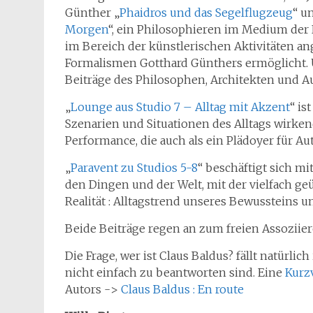
Günther „
Phaidros und das Segelflugzeug
“ u
Morgen
“, ein Philosophieren im Medium der 
im Bereich der künstlerischen Aktivitäten a
Formalismen Gotthard Günthers ermöglicht. U
Beiträge des Philosophen, Architekten und Au
„
Lounge aus Studio 7 – Alltag mit Akzent
“ is
Szenarien und Situationen des Alltags wirk
Performance, die auch als ein Plädoyer für 
„
Paravent zu Studios 5-8
“ beschäftigt sich mi
den Dingen und der Welt, mit der vielfach g
Realität : Alltagstrend unseres Bewussteins u
Beide Beiträge regen an zum freien Assoziie
Die Frage, wer ist Claus Baldus? fällt natürlic
nicht einfach zu beantworten sind. Eine
Kurz
Autors ->
Claus Baldus : En route