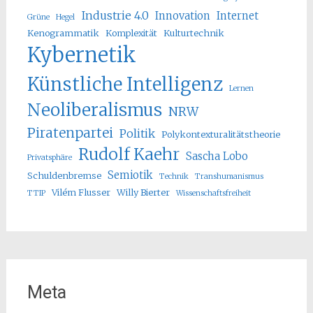
Industrie 4.0
Innovation
Internet
Grüne
Hegel
Kenogrammatik
Komplexität
Kulturtechnik
Kybernetik
Künstliche Intelligenz
Lernen
Neoliberalismus
NRW
Piratenpartei
Politik
Polykontexturalitätstheorie
Rudolf Kaehr
Sascha Lobo
Privatsphäre
Semiotik
Schuldenbremse
Technik
Transhumanismus
Vilém Flusser
Willy Bierter
TTIP
Wissenschaftsfreiheit
Meta