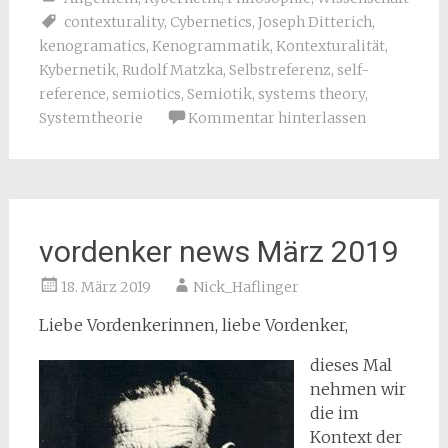
contexturality
,
Cybernetics
,
Joseph Ditterich
,
kenogramatics
,
Kenogrammatik
,
Kontexturalität
,
Kybernetik
,
Rudolf Matzka
,
Selbstreferenz
,
self-
reference
,
semiotics
,
Semiotik
,
systems theory
,
Systemtheorie
Kommentar hinterlassen
vordenker news März 2019
18. März 2019
Nick_Haflinger
Liebe Vordenkerinnen, liebe Vordenker,
dieses Mal
nehmen wir
die im
Kontext der