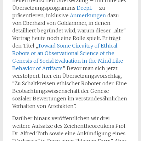
neuen deutschen Übersetzung – mit Hilfe des
Übersetzungsprogramms
DeepL
– zu
präsentieren, inklusive
Anmerkungen
dazu
von Eberhard von Goldammer, in denen
detailliert begründet wird, warum dieser „alte“
Vortrag heute noch eine Rolle spielt. Er trägt
den Titel „
Toward Some Circuitry of Ethical
Robots or an Observational Science of the
Genesis of Social Evaluation in the Mind Like
Behavior of Artifacts
”. Bevor man sich jetzt
verstolpert, hier ein Übersetzungsvorschlag,
“Zu Schaltkreisen ethischer Roboter oder: Eine
Beobachtungswissenschaft der Genese
sozialer Bewertungen im verstandesähnlichen
Verhalten von Artefakten”.
Darüber hinaus veröffentlichen wir drei
weitere Aufsätze des Zeichentheoretikers Prof.
Dr. Alfred Toth sowie eine Ankündigung eines
“Vorlasses” in Form einer “kleinen Form”. Aber