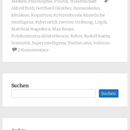
Medien
,
Philosophie
,
Politik
,
Wissenschaft
Alfred Toth
,
Gotthard Günther
,
Homunkulus
,
Jubiläum
,
Kognition
,
Krötzenbroda
,
Künstliche
Intelligenz
,
Kybernetik zweiter Ordnung
,
Logik
,
Matthias Hagedorn
,
Max Bense
,
Polykontexturalitätstheorie
,
Robot
,
Rudolf Kaehr
,
Semiotik
,
Superintelligenz
,
Twitteratur
,
Volition
2 Kommentare
Suchen
Suchen