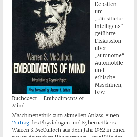
Debatten
um
„künstliche
Intelligenz“
geführte
Diskussion
über
„autonome“
Automobile
und
ethische
Maschinen,
bzw.
Buchcover – Embodiments of
Mind
Maschinenethik zum aktuellen Anlass, einen
Vortrag
des Physiologen und Kybernetikers
Warren S. McCulloch aus dem Jahr 1952 in einer