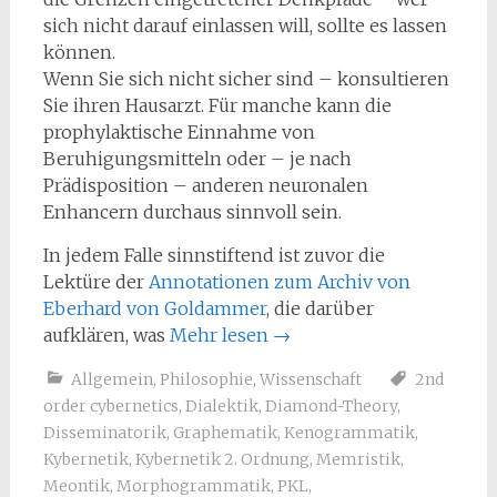
sich nicht darauf einlassen will, sollte es lassen
können.
Wenn Sie sich nicht sicher sind – konsultieren
Sie ihren Hausarzt. Für manche kann die
prophylaktische Einnahme von
Beruhigungsmitteln oder – je nach
Prädisposition – anderen neuronalen
Enhancern durchaus sinnvoll sein.
In jedem Falle sinnstiftend ist zuvor die
Lektüre der
Annotationen zum Archiv von
Eberhard von Goldammer
, die darüber
aufklären, was
Mehr lesen
→
Allgemein
,
Philosophie
,
Wissenschaft
2nd
order cybernetics
,
Dialektik
,
Diamond-Theory
,
Disseminatorik
,
Graphematik
,
Kenogrammatik
,
Kybernetik
,
Kybernetik 2. Ordnung
,
Memristik
,
Meontik
,
Morphogrammatik
,
PKL
,