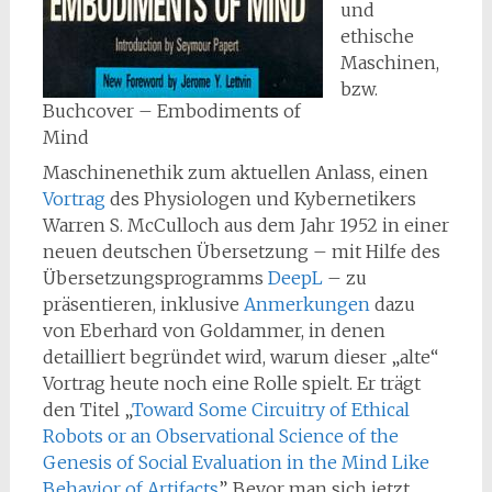
und
ethische
Maschinen,
bzw.
Buchcover – Embodiments of
Mind
Maschinenethik zum aktuellen Anlass, einen
Vortrag
des Physiologen und Kybernetikers
Warren S. McCulloch aus dem Jahr 1952 in einer
neuen deutschen Übersetzung – mit Hilfe des
Übersetzungsprogramms
DeepL
– zu
präsentieren, inklusive
Anmerkungen
dazu
von Eberhard von Goldammer, in denen
detailliert begründet wird, warum dieser „alte“
Vortrag heute noch eine Rolle spielt. Er trägt
den Titel „
Toward Some Circuitry of Ethical
Robots or an Observational Science of the
Genesis of Social Evaluation in the Mind Like
Behavior of Artifacts
”. Bevor man sich jetzt