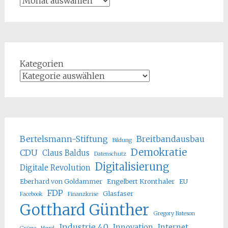
Kategorien
Bertelsmann-Stiftung
Breitbandausbau
Bildung
Demokratie
CDU
Claus Baldus
Datenschutz
Digitalisierung
Digitale Revolution
Eberhard von Goldammer
Engelbert Kronthaler
EU
FDP
Glasfaser
Facebook
Finanzkrise
Gotthard Günther
Gregory Bateson
Industrie 4.0
Innovation
Internet