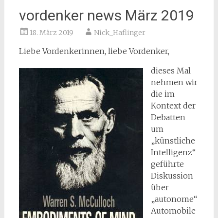
vordenker news März 2019
18. März 2019
Nick_Haflinger
Liebe Vordenkerinnen, liebe Vordenker,
dieses Mal
nehmen wir
die im
Kontext der
Debatten
um
„künstliche
Intelligenz“
geführte
Diskussion
über
„autonome“
Automobile