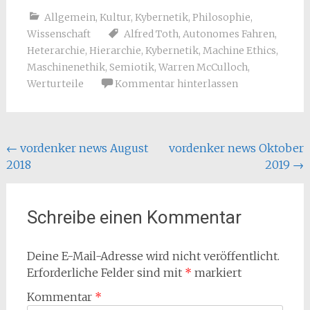
Allgemein
,
Kultur
,
Kybernetik
,
Philosophie
,
Wissenschaft
Alfred Toth
,
Autonomes Fahren
,
Heterarchie
,
Hierarchie
,
Kybernetik
,
Machine Ethics
,
Maschinenethik
,
Semiotik
,
Warren McCulloch
,
Werturteile
Kommentar hinterlassen
Beitragsnavigation
←
vordenker news August
vordenker news Oktober
2018
2019
→
Schreibe einen Kommentar
Deine E-Mail-Adresse wird nicht veröffentlicht.
Erforderliche Felder sind mit
*
markiert
Kommentar
*