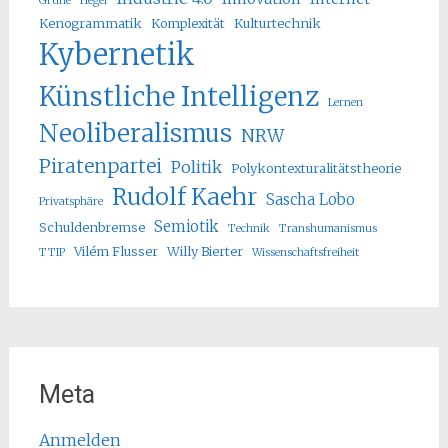
Grüne
Hegel
Kenogrammatik
Komplexität
Kulturtechnik
Kybernetik
Künstliche Intelligenz
Lernen
Neoliberalismus
NRW
Piratenpartei
Politik
Polykontexturalitätstheorie
Rudolf Kaehr
Sascha Lobo
Privatsphäre
Semiotik
Schuldenbremse
Technik
Transhumanismus
Vilém Flusser
Willy Bierter
TTIP
Wissenschaftsfreiheit
Meta
Anmelden