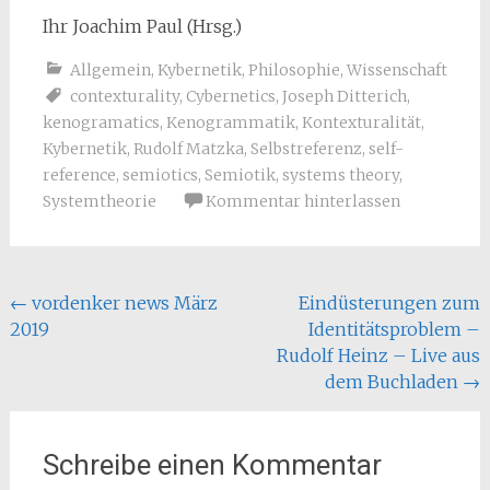
Ihr Joachim Paul (Hrsg.)
Allgemein
,
Kybernetik
,
Philosophie
,
Wissenschaft
contexturality
,
Cybernetics
,
Joseph Ditterich
,
kenogramatics
,
Kenogrammatik
,
Kontexturalität
,
Kybernetik
,
Rudolf Matzka
,
Selbstreferenz
,
self-
reference
,
semiotics
,
Semiotik
,
systems theory
,
Systemtheorie
Kommentar hinterlassen
Beitragsnavigation
←
vordenker news März
Eindüsterungen zum
2019
Identitätsproblem –
Rudolf Heinz – Live aus
dem Buchladen
→
Schreibe einen Kommentar