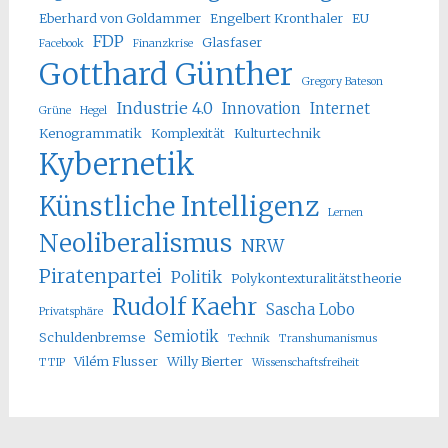
Eberhard von Goldammer
Engelbert Kronthaler
EU
FDP
Glasfaser
Facebook
Finanzkrise
Gotthard Günther
Gregory Bateson
Industrie 4.0
Innovation
Internet
Grüne
Hegel
Kenogrammatik
Komplexität
Kulturtechnik
Kybernetik
Künstliche Intelligenz
Lernen
Neoliberalismus
NRW
Piratenpartei
Politik
Polykontexturalitätstheorie
Rudolf Kaehr
Sascha Lobo
Privatsphäre
Semiotik
Schuldenbremse
Technik
Transhumanismus
Vilém Flusser
Willy Bierter
TTIP
Wissenschaftsfreiheit