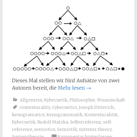
Dieses Mal stellen wir fünf Aufsätze von zwei
Autoren bereit, die
Mehr lesen
→
Allgemein
,
Kybernetik
,
Philosophie
,
Wissenschaft
contexturality
,
Cybernetics
,
Joseph Ditterich
,
kenogramatics
,
Kenogrammatik
,
Kontexturalität
,
Kybernetik
,
Rudolf Matzka
,
Selbstreferenz
,
self-
reference
,
semiotics
,
Semiotik
,
systems theory
,
Systemtheorie
Kommentar hinterlassen