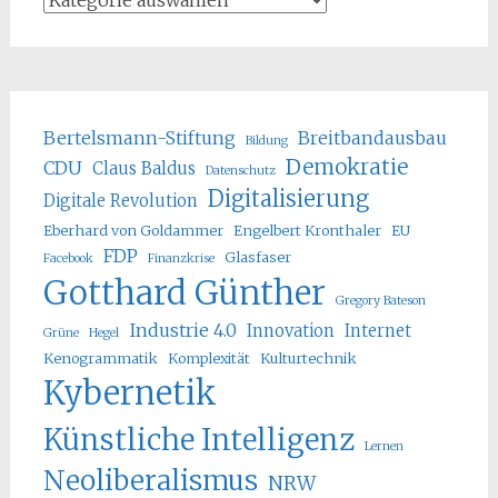
Bertelsmann-Stiftung
Breitbandausbau
Bildung
Demokratie
CDU
Claus Baldus
Datenschutz
Digitalisierung
Digitale Revolution
Eberhard von Goldammer
Engelbert Kronthaler
EU
FDP
Glasfaser
Facebook
Finanzkrise
Gotthard Günther
Gregory Bateson
Industrie 4.0
Innovation
Internet
Grüne
Hegel
Kenogrammatik
Komplexität
Kulturtechnik
Kybernetik
Künstliche Intelligenz
Lernen
Neoliberalismus
NRW