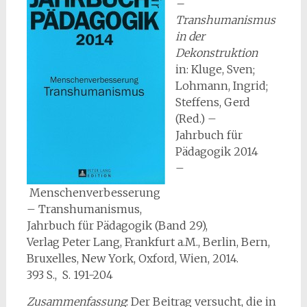
–
Transhumanismus
in der
Dekonstruktion
in: Kluge, Sven;
Lohmann, Ingrid;
Steffens, Gerd
(Red.) –
Jahrbuch für
Pädagogik 2014
–
Menschenverbesserung
– Transhumanismus,
Jahrbuch für Pädagogik (Band 29),
Verlag Peter Lang, Frankfurt a.M., Berlin, Bern,
Bruxelles, New York, Oxford, Wien, 2014.
393 S., S. 191-204
Zusammenfassung
: Der Beitrag versucht, die in