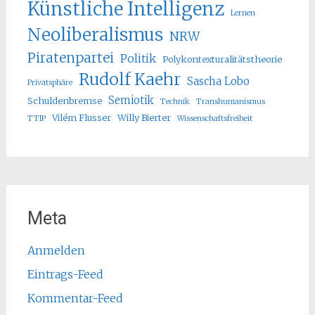
Künstliche Intelligenz
Lernen
Neoliberalismus
NRW
Piratenpartei
Politik
Polykontexturalitätstheorie
Rudolf Kaehr
Sascha Lobo
Privatsphäre
Semiotik
Schuldenbremse
Technik
Transhumanismus
Vilém Flusser
Willy Bierter
TTIP
Wissenschaftsfreiheit
Meta
Anmelden
Eintrags-Feed
Kommentar-Feed