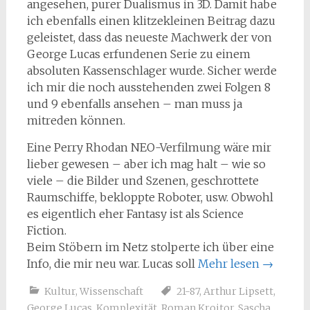
angesehen, purer Dualismus in 3D. Damit habe
ich ebenfalls einen klitzekleinen Beitrag dazu
geleistet, dass das neueste Machwerk der von
George Lucas erfundenen Serie zu einem
absoluten Kassenschlager wurde. Sicher werde
ich mir die noch ausstehenden zwei Folgen 8
und 9 ebenfalls ansehen – man muss ja
mitreden können.
Eine Perry Rhodan NEO-Verfilmung wäre mir
lieber gewesen – aber ich mag halt – wie so
viele – die Bilder und Szenen, geschrottete
Raumschiffe, bekloppte Roboter, usw. Obwohl
es eigentlich eher Fantasy ist als Science
Fiction.
Beim Stöbern im Netz stolperte ich über eine
Info, die mir neu war. Lucas soll
Mehr lesen
→
Kultur
,
Wissenschaft
21-87
,
Arthur Lipsett
,
George Lucas
,
Komplexität
,
Roman Kroitor
,
Sascha