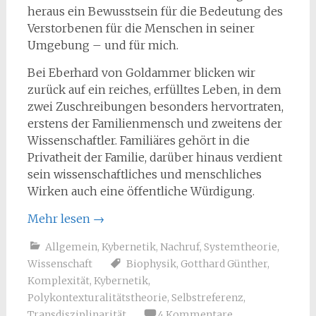
heraus ein Bewusstsein für die Bedeutung des
Verstorbenen für die Menschen in seiner
Umgebung – und für mich.
Bei Eberhard von Goldammer blicken wir
zurück auf ein reiches, erfülltes Leben, in dem
zwei Zuschreibungen besonders hervortraten,
erstens der Familienmensch und zweitens der
Wissenschaftler. Familiäres gehört in die
Privatheit der Familie, darüber hinaus verdient
sein wissenschaftliches und menschliches
Wirken auch eine öffentliche Würdigung.
Mehr lesen
→
Allgemein
,
Kybernetik
,
Nachruf
,
Systemtheorie
,
Wissenschaft
Biophysik
,
Gotthard Günther
,
Komplexität
,
Kybernetik
,
Polykontexturalitätstheorie
,
Selbstreferenz
,
Transdisziplinarität
4 Kommentare