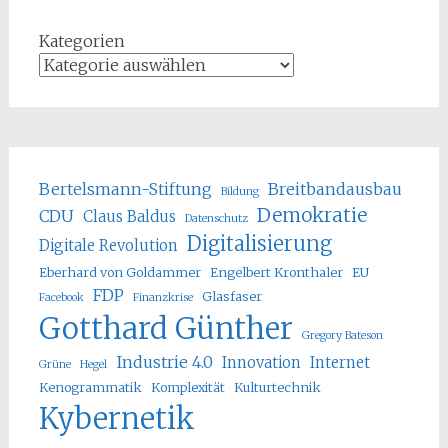
Kategorien
Bertelsmann-Stiftung
Breitbandausbau
Bildung
Demokratie
CDU
Claus Baldus
Datenschutz
Digitalisierung
Digitale Revolution
Eberhard von Goldammer
Engelbert Kronthaler
EU
FDP
Glasfaser
Facebook
Finanzkrise
Gotthard Günther
Gregory Bateson
Industrie 4.0
Innovation
Internet
Grüne
Hegel
Kenogrammatik
Komplexität
Kulturtechnik
Kybernetik