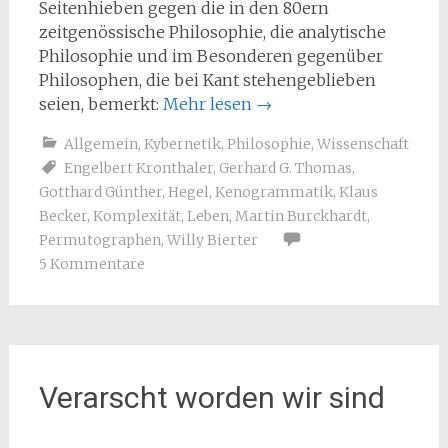
Seitenhieben gegen die in den 80ern
zeitgenössische Philosophie, die analytische
Philosophie und im Besonderen gegenüber
Philosophen, die bei Kant stehengeblieben
seien, bemerkt:
Mehr lesen
→
Allgemein
,
Kybernetik
,
Philosophie
,
Wissenschaft
Engelbert Kronthaler
,
Gerhard G. Thomas
,
Gotthard Günther
,
Hegel
,
Kenogrammatik
,
Klaus
Becker
,
Komplexität
,
Leben
,
Martin Burckhardt
,
Permutographen
,
Willy Bierter
5 Kommentare
Verarscht worden wir sind
…