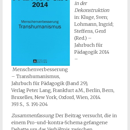
in der
Dekonstruktion
in: Kluge, Sven;
Lohmann, Ingrid;
Steffens, Gerd
(Red.) –
Jahrbuch für
Pädagogik 2014
–
Menschenverbesserung
– Transhumanismus,
Jahrbuch für Pädagogik (Band 29),
Verlag Peter Lang, Frankfurt a.M., Berlin, Bern,
Bruxelles, New York, Oxford, Wien, 2014.
393 S., S. 191-204
Zusammenfassung
: Der Beitrag versucht, die in
einem Pro-und-kontra-Schema ge­fangene
Debatte um das Verhältnis zwischen