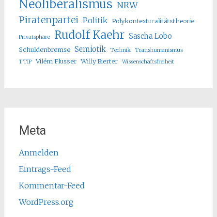
Neoliberalismus
NRW
Piratenpartei
Politik
Polykontexturalitätstheorie
Rudolf Kaehr
Sascha Lobo
Privatsphäre
Semiotik
Schuldenbremse
Technik
Transhumanismus
Vilém Flusser
Willy Bierter
TTIP
Wissenschaftsfreiheit
Meta
Anmelden
Eintrags-Feed
Kommentar-Feed
WordPress.org