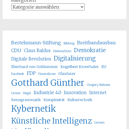
Bertelsmann-Stiftung
Breitbandausbau
Bildung
Demokratie
CDU
Claus Baldus
Datenschutz
Digitalisierung
Digitale Revolution
Eberhard von Goldammer
Engelbert Kronthaler
EU
FDP
Glasfaser
Facebook
Finanzkrise
Gotthard Günther
Gregory Bateson
Industrie 4.0
Innovation
Internet
Grüne
Hegel
Kenogrammatik
Komplexität
Kulturtechnik
Kybernetik
Künstliche Intelligenz
Lernen