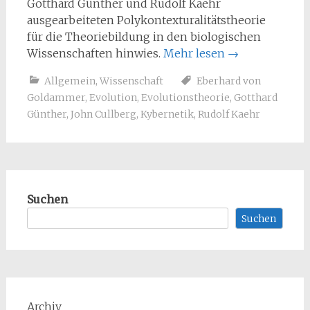
Gotthard Günther und Rudolf Kaehr
ausgearbeiteten Polykontexturalitätstheorie
für die Theoriebildung in den biologischen
Wissenschaften hinwies.
Mehr lesen
→
Allgemein
,
Wissenschaft
Eberhard von
Goldammer
,
Evolution
,
Evolutionstheorie
,
Gotthard
Günther
,
John Cullberg
,
Kybernetik
,
Rudolf Kaehr
Suchen
Suchen
Archiv