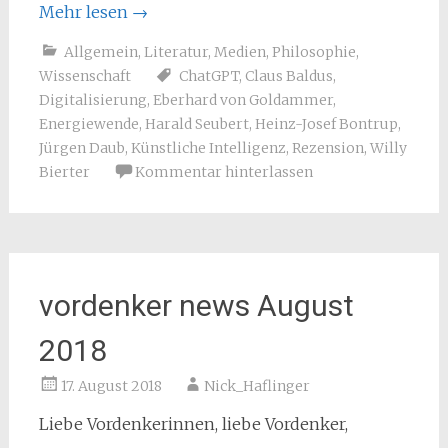
Mehr lesen
→
Allgemein
,
Literatur
,
Medien
,
Philosophie
,
Wissenschaft
ChatGPT
,
Claus Baldus
,
Digitalisierung
,
Eberhard von Goldammer
,
Energiewende
,
Harald Seubert
,
Heinz-Josef Bontrup
,
Jürgen Daub
,
Künstliche Intelligenz
,
Rezension
,
Willy
Bierter
Kommentar hinterlassen
vordenker news August
2018
17. August 2018
Nick_Haflinger
Liebe Vordenkerinnen, liebe Vordenker,