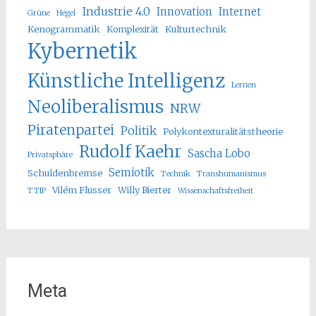
Industrie 4.0
Innovation
Internet
Grüne
Hegel
Kenogrammatik
Komplexität
Kulturtechnik
Kybernetik
Künstliche Intelligenz
Lernen
Neoliberalismus
NRW
Piratenpartei
Politik
Polykontexturalitätstheorie
Rudolf Kaehr
Sascha Lobo
Privatsphäre
Semiotik
Schuldenbremse
Technik
Transhumanismus
Vilém Flusser
Willy Bierter
TTIP
Wissenschaftsfreiheit
Meta