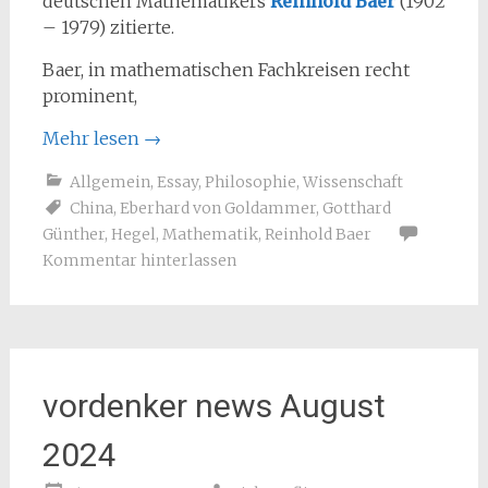
deutschen Mathematikers
Reinhold Baer
(1902
– 1979) zitierte.
Baer, in mathematischen Fachkreisen recht
prominent,
Mehr lesen
→
Allgemein
,
Essay
,
Philosophie
,
Wissenschaft
China
,
Eberhard von Goldammer
,
Gotthard
Günther
,
Hegel
,
Mathematik
,
Reinhold Baer
Kommentar hinterlassen
vordenker news August
2024