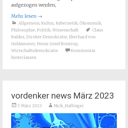
aufgezogen werden,
Mehr lesen
→
Allgemein
,
Kultur
,
Kybernetik
,
Ökonomik
,
Philosophie
,
Politik
,
Wissenschaft
Claus
Baldus
,
Direkte Demokratie
,
Eberhard von
Goldammer
,
Heinz-Josef Bontrup
,
Wirtschaftsdemokratie
Kommentar
hinterlassen
vordenker news März 2023
7. März 2023
Nick_Haflinger