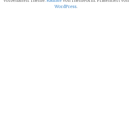
vorbehalten. Theme:
Radiate
von ThemeGrill. Präsentiert von
WordPress
.