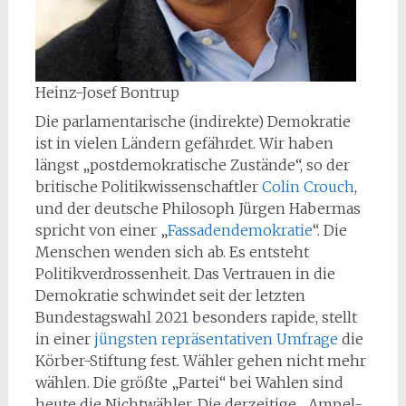
Heinz-Josef Bontrup
Die parlamentarische (indirekte) Demokratie
ist in vielen Ländern gefährdet. Wir haben
längst „postdemokratische Zustände“, so der
britische Politikwissenschaftler
Colin Crouch
,
und der deutsche Philosoph Jürgen Habermas
spricht von einer „
Fassadendemokratie
“. Die
Menschen wenden sich ab. Es entsteht
Politikverdrossenheit. Das Vertrauen in die
Demokratie schwindet seit der letzten
Bundestagswahl 2021 besonders rapide, stellt
in einer
jüngsten repräsentativen Umfrage
die
Körber-Stiftung fest. Wähler gehen nicht mehr
wählen. Die größte „Partei“ bei Wahlen sind
heute die Nichtwähler. Die derzeitige „Ampel-