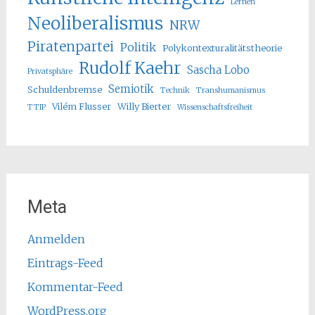
Lernen
Neoliberalismus
NRW
Piratenpartei
Politik
Polykontexturalitätstheorie
Rudolf Kaehr
Sascha Lobo
Privatsphäre
Semiotik
Schuldenbremse
Technik
Transhumanismus
Vilém Flusser
Willy Bierter
TTIP
Wissenschaftsfreiheit
Meta
Anmelden
Eintrags-Feed
Kommentar-Feed
WordPress.org