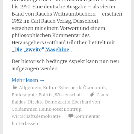
bis 1950. Eine deutsche Ausgabe – als vierter
Band von Rauchs Weltraumbüchern – erschien
1952 im Carl Rauch Verlag, Düsseldorf,
versehen mit einem Vorwort und einem
philosophischen Kommentar des
Herausgebers Gotthard Günther, betitelt mit
„
Die „zweite“ Maschine
„.
Der historisch bedingte Aspekt kann nun neu
aufgezogen werden,
Mehr lesen
→
Allgemein
,
Kultur
,
Kybernetik
,
Ökonomik
,
Philosophie
,
Politik
,
Wissenschaft
Claus
Baldus
,
Direkte Demokratie
,
Eberhard von
Goldammer
,
Heinz-Josef Bontrup
,
Wirtschaftsdemokratie
Kommentar
hinterlassen