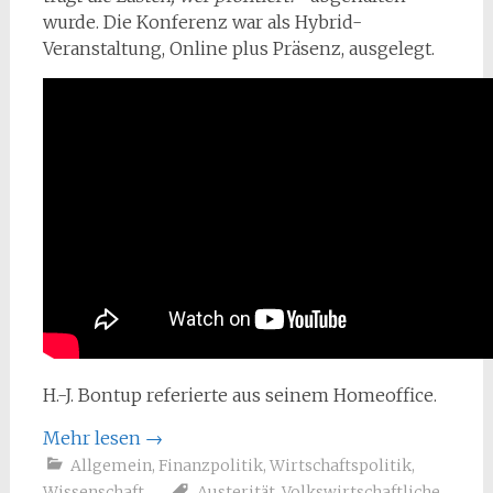
wurde. Die Konferenz war als Hybrid-
Veranstaltung, Online plus Präsenz, ausgelegt.
H.-J. Bontup referierte aus seinem Homeoffice.
Mehr lesen
→
Allgemein
,
Finanzpolitik
,
Wirtschaftspolitik
,
Wissenschaft
Austerität
,
Volkswirtschaftliche