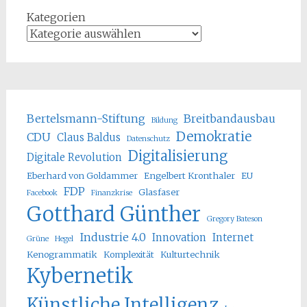
Kategorien
Bertelsmann-Stiftung
Breitbandausbau
Bildung
Demokratie
CDU
Claus Baldus
Datenschutz
Digitalisierung
Digitale Revolution
Eberhard von Goldammer
Engelbert Kronthaler
EU
FDP
Glasfaser
Facebook
Finanzkrise
Gotthard Günther
Gregory Bateson
Industrie 4.0
Innovation
Internet
Grüne
Hegel
Kenogrammatik
Komplexität
Kulturtechnik
Kybernetik
Künstliche Intelligenz