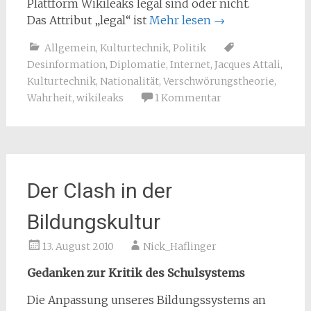
Plattform Wikileaks legal sind oder nicht.
Das Attribut „legal“ ist
Mehr lesen
→
Allgemein
,
Kulturtechnik
,
Politik
Desinformation
,
Diplomatie
,
Internet
,
Jacques Attali
,
Kulturtechnik
,
Nationalität
,
Verschwörungstheorie
,
Wahrheit
,
wikileaks
1 Kommentar
Der Clash in der
Bildungskultur
13. August 2010
Nick_Haflinger
Gedanken zur Kritik des Schulsystems
Die Anpassung unseres Bildungssystems an