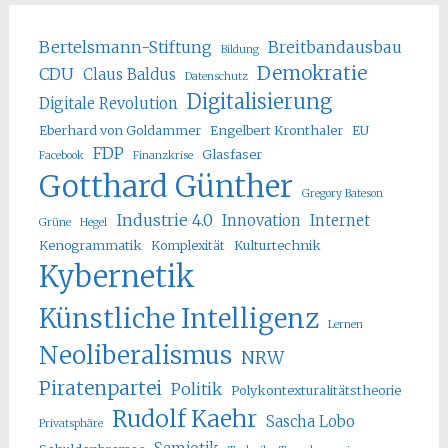
Bertelsmann-Stiftung
Breitbandausbau
Bildung
Demokratie
CDU
Claus Baldus
Datenschutz
Digitalisierung
Digitale Revolution
Eberhard von Goldammer
Engelbert Kronthaler
EU
FDP
Glasfaser
Facebook
Finanzkrise
Gotthard Günther
Gregory Bateson
Industrie 4.0
Innovation
Internet
Grüne
Hegel
Kenogrammatik
Komplexität
Kulturtechnik
Kybernetik
Künstliche Intelligenz
Lernen
Neoliberalismus
NRW
Piratenpartei
Politik
Polykontexturalitätstheorie
Rudolf Kaehr
Sascha Lobo
Privatsphäre