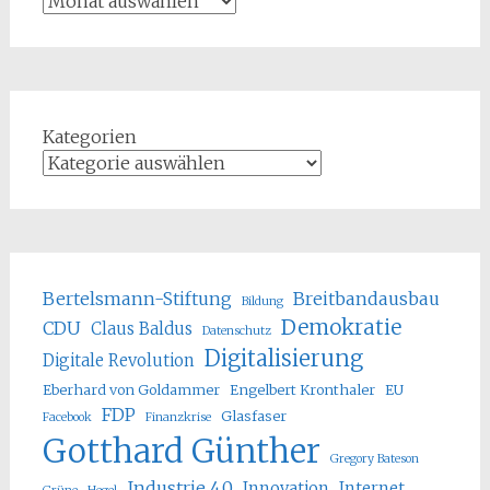
Kategorien
Bertelsmann-Stiftung
Breitbandausbau
Bildung
Demokratie
CDU
Claus Baldus
Datenschutz
Digitalisierung
Digitale Revolution
Eberhard von Goldammer
Engelbert Kronthaler
EU
FDP
Glasfaser
Facebook
Finanzkrise
Gotthard Günther
Gregory Bateson
Industrie 4.0
Innovation
Internet