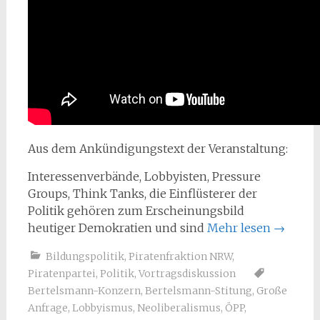
Aus dem Ankündigungstext der Veranstaltung:
Interessenverbände, Lobbyisten, Pressure
Groups, Think Tanks, die Einflüsterer der
Politik gehören zum Erscheinungsbild
heutiger Demokratien und sind
Mehr lesen
→
Bildungspolitik
,
Piratenfraktion NRW
,
Piratenpartei
,
Politik
,
Vortragsdiskussion
Bertelsmann-Konzern
,
Bertelsmann-Stitung
,
Große
Anfrage
,
Lobbyismus
,
Neoliberalismus
,
ÖPP
,