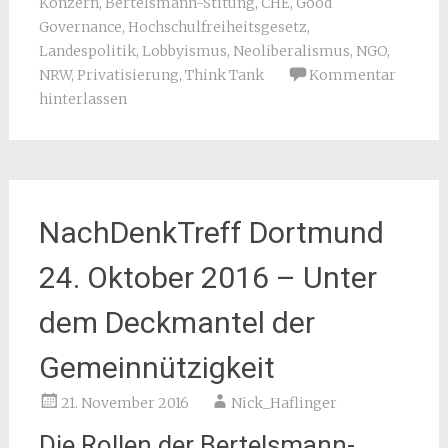
Konzern
,
Bertelsmann-Stitung
,
CHE
,
Good
Governance
,
Hochschulfreiheitsgesetz
,
Landespolitik
,
Lobbyismus
,
Neoliberalismus
,
NGO
,
NRW
,
Privatisierung
,
Think Tank
Kommentar
hinterlassen
NachDenkTreff Dortmund
24. Oktober 2016 – Unter
dem Deckmantel der
Gemeinnützigkeit
21. November 2016
Nick_Haflinger
Die Rollen der Bertelsmann-