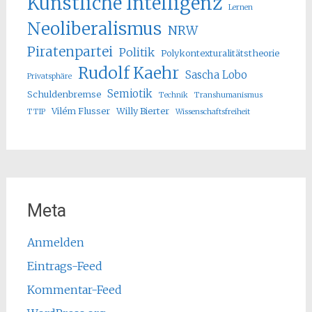
Künstliche Intelligenz
Lernen
Neoliberalismus
NRW
Piratenpartei
Politik
Polykontexturalitätstheorie
Rudolf Kaehr
Sascha Lobo
Privatsphäre
Semiotik
Schuldenbremse
Technik
Transhumanismus
Vilém Flusser
Willy Bierter
TTIP
Wissenschaftsfreiheit
Meta
Anmelden
Eintrags-Feed
Kommentar-Feed