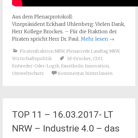
Aus dem Plenarprotokoll:
Vizepräsident Eckhard Uhlenberg: Vielen Dank,
Herr Kollege Brockes. – Für die Fraktion der
Piraten spricht Herr Dr. Paul.
Mehr lesen
→
Piratenfraktion NRW
,
Plenarrede Landtag NRW
,
Wirtschaftspolitik
3d-Drucker
,
CDU
,
Entweder-Oder-Logik
,
Faustkeile
,
Innovation
,
Umweltschutz
Kommentar hinterlassen
TOP 11 – 16.03.2017- LT
NRW – Industrie 4.0 – das