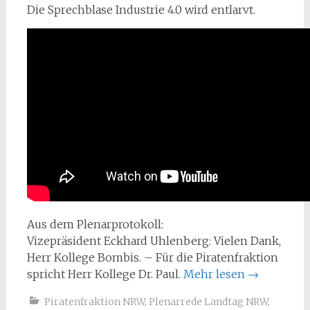
Die Sprechblase Industrie 4.0 wird entlarvt.
Aus dem Plenarprotokoll:
Vizepräsident Eckhard Uhlenberg: Vielen Dank,
Herr Kollege Bombis. – Für die Piratenfraktion
spricht Herr Kollege Dr. Paul.
Mehr lesen
→
Piratenfraktion NRW
,
Plenarrede Landtag NRW
,