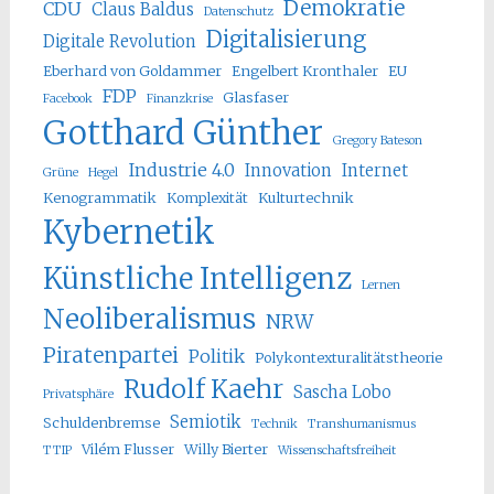
Demokratie
CDU
Claus Baldus
Datenschutz
Digitalisierung
Digitale Revolution
Eberhard von Goldammer
Engelbert Kronthaler
EU
FDP
Glasfaser
Facebook
Finanzkrise
Gotthard Günther
Gregory Bateson
Industrie 4.0
Innovation
Internet
Grüne
Hegel
Kenogrammatik
Komplexität
Kulturtechnik
Kybernetik
Künstliche Intelligenz
Lernen
Neoliberalismus
NRW
Piratenpartei
Politik
Polykontexturalitätstheorie
Rudolf Kaehr
Sascha Lobo
Privatsphäre
Semiotik
Schuldenbremse
Technik
Transhumanismus
Vilém Flusser
Willy Bierter
TTIP
Wissenschaftsfreiheit