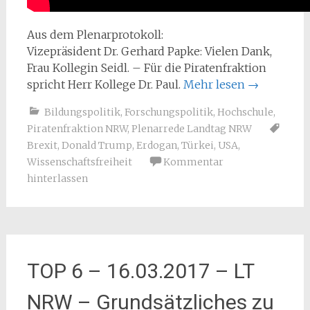
Aus dem Plenarprotokoll:
Vizepräsident Dr. Gerhard Papke: Vielen Dank,
Frau Kollegin Seidl. – Für die Piratenfraktion
spricht Herr Kollege Dr. Paul.
Mehr lesen
→
Bildungspolitik
,
Forschungspolitik
,
Hochschule
,
Piratenfraktion NRW
,
Plenarrede Landtag NRW
Brexit
,
Donald Trump
,
Erdogan
,
Türkei
,
USA
,
Wissenschaftsfreiheit
Kommentar
hinterlassen
TOP 6 – 16.03.2017 – LT
NRW – Grundsätzliches zu