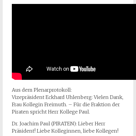
Aus dem Plenarprotokoll:
Vizepräsident Eckhard Uhlenberg: Vielen Dank,
Frau Kollegin Freimuth. – Für die Fraktion der
Piraten spricht Herr Kollege Paul.
Dr. Joachim Paul (PIRATEN): Lieber Herr
Präsident! Liebe Kolleginnen, liebe Kollegen!