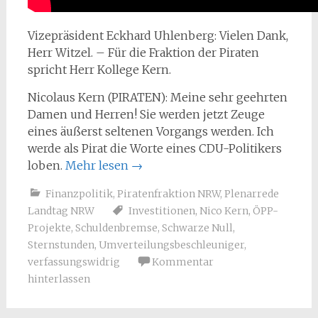
Vizepräsident Eckhard Uhlenberg: Vielen Dank,
Herr Witzel. – Für die Fraktion der Piraten
spricht Herr Kollege Kern.
Nicolaus Kern (PIRATEN): Meine sehr geehrten
Damen und Herren! Sie werden jetzt Zeuge
eines äußerst seltenen Vorgangs werden. Ich
werde als Pirat die Worte eines CDU-Politikers
loben.
Mehr lesen
→
Finanzpolitik
,
Piratenfraktion NRW
,
Plenarrede
Landtag NRW
Investitionen
,
Nico Kern
,
ÖPP-
Projekte
,
Schuldenbremse
,
Schwarze Null
,
Sternstunden
,
Umverteilungsbeschleuniger
,
verfassungswidrig
Kommentar
hinterlassen