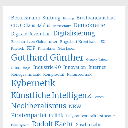
Bertelsmann-Stiftung
Breitbandausbau
Bildung
Demokratie
CDU
Claus Baldus
Datenschutz
Digitalisierung
Digitale Revolution
Eberhard von Goldammer
Engelbert Kronthaler
EU
FDP
Glasfaser
Facebook
Finanzkrise
Gotthard Günther
Gregory Bateson
Industrie 4.0
Innovation
Internet
Grüne
Hegel
Kenogrammatik
Komplexität
Kulturtechnik
Kybernetik
Künstliche Intelligenz
Lernen
Neoliberalismus
NRW
Piratenpartei
Politik
Polykontexturalitätstheorie
Rudolf Kaehr
Sascha Lobo
Privatsphäre