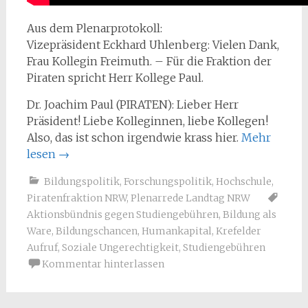
Aus dem Plenarprotokoll:
Vizepräsident Eckhard Uhlenberg: Vielen Dank,
Frau Kollegin Freimuth. – Für die Fraktion der
Piraten spricht Herr Kollege Paul.
Dr. Joachim Paul (PIRATEN): Lieber Herr
Präsident! Liebe Kolleginnen, liebe Kollegen!
Also, das ist schon irgendwie krass hier.
Mehr
lesen
→
Bildungspolitik
,
Forschungspolitik
,
Hochschule
,
Piratenfraktion NRW
,
Plenarrede Landtag NRW
Aktionsbündnis gegen Studiengebühren
,
Bildung als
Ware
,
Bildungschancen
,
Humankapital
,
Krefelder
Aufruf
,
Soziale Ungerechtigkeit
,
Studiengebühren
Kommentar hinterlassen