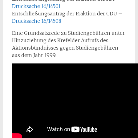
Drucksache 16/14501
Entschließungsantrag der Fraktion der CDU –
Drucksache 16/14508
Eine Grundsatzrede zu Studiengebühren unter
Hinzuziehung des Krefelder Aufrufs des
Aktionsbündnisses gegen Studiengebühren
aus dem Jahr 1999.