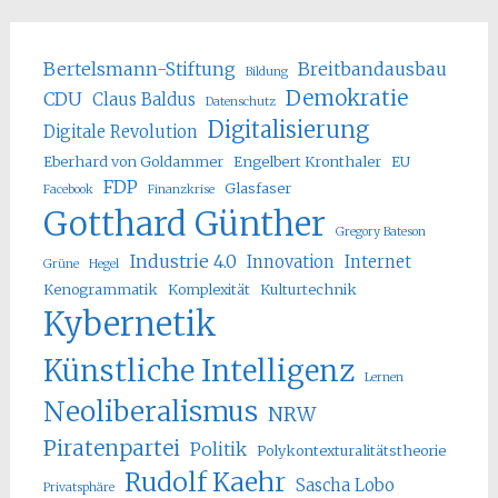
Bertelsmann-Stiftung
Breitbandausbau
Bildung
Demokratie
CDU
Claus Baldus
Datenschutz
Digitalisierung
Digitale Revolution
Eberhard von Goldammer
Engelbert Kronthaler
EU
FDP
Glasfaser
Facebook
Finanzkrise
Gotthard Günther
Gregory Bateson
Industrie 4.0
Innovation
Internet
Grüne
Hegel
Kenogrammatik
Komplexität
Kulturtechnik
Kybernetik
Künstliche Intelligenz
Lernen
Neoliberalismus
NRW
Piratenpartei
Politik
Polykontexturalitätstheorie
Rudolf Kaehr
Sascha Lobo
Privatsphäre