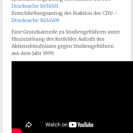
Drucksache 16/14501
Entschließungsantrag der Fraktion der CDU –
Drucksache 16/14508
Eine Grundsatzrede zu Studiengebühren unter
Hinzuziehung des Krefelder Aufrufs des
Aktionsbündnisses gegen Studiengebühren
aus dem Jahr 1999.