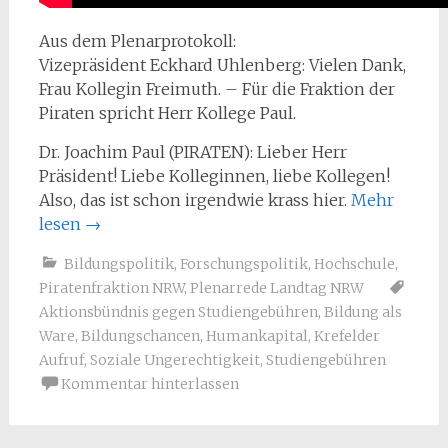
Aus dem Plenarprotokoll:
Vizepräsident Eckhard Uhlenberg: Vielen Dank,
Frau Kollegin Freimuth. – Für die Fraktion der
Piraten spricht Herr Kollege Paul.
Dr. Joachim Paul (PIRATEN): Lieber Herr
Präsident! Liebe Kolleginnen, liebe Kollegen!
Also, das ist schon irgendwie krass hier.
Mehr
lesen
→
Bildungspolitik
,
Forschungspolitik
,
Hochschule
,
Piratenfraktion NRW
,
Plenarrede Landtag NRW
Aktionsbündnis gegen Studiengebühren
,
Bildung als
Ware
,
Bildungschancen
,
Humankapital
,
Krefelder
Aufruf
,
Soziale Ungerechtigkeit
,
Studiengebühren
Kommentar hinterlassen