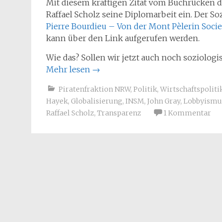
Mit diesem kräftigen Zitat vom Buchrücken
Raffael Scholz seine Diplomarbeit ein. Der Soz
Pierre Bourdieu – Von der Mont Pèlerin Societ
kann über den Link aufgerufen werden.
Wie das? Sollen wir jetzt auch noch soziologi
Mehr lesen
→
Piratenfraktion NRW
,
Politik
,
Wirtschaftspoliti
Hayek
,
Globalisierung
,
INSM
,
John Gray
,
Lobbyismu
Raffael Scholz
,
Transparenz
1 Kommentar