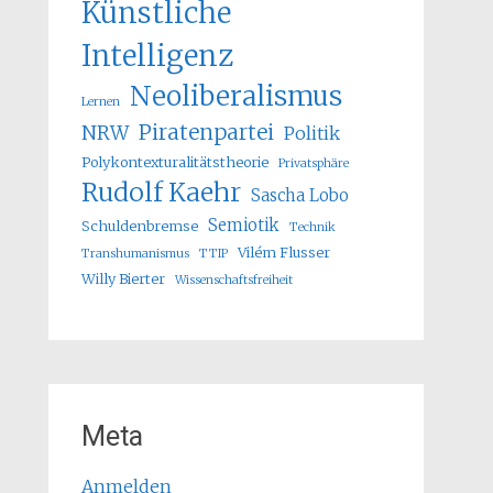
Künstliche
Intelligenz
Neoliberalismus
Lernen
Piratenpartei
NRW
Politik
Polykontexturalitätstheorie
Privatsphäre
Rudolf Kaehr
Sascha Lobo
Semiotik
Schuldenbremse
Technik
Vilém Flusser
Transhumanismus
TTIP
Willy Bierter
Wissenschaftsfreiheit
Meta
Anmelden