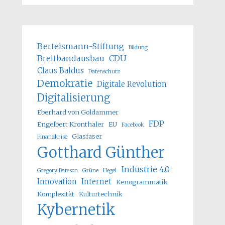
Bertelsmann-Stiftung
Bildung
Breitbandausbau
CDU
Claus Baldus
Datenschutz
Demokratie
Digitale Revolution
Digitalisierung
Eberhard von Goldammer
FDP
Engelbert Kronthaler
EU
Facebook
Glasfaser
Finanzkrise
Gotthard Günther
Industrie 4.0
Gregory Bateson
Grüne
Hegel
Innovation
Internet
Kenogrammatik
Komplexität
Kulturtechnik
Kybernetik