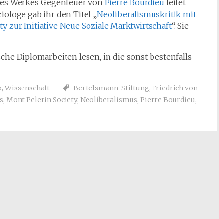
 des Werkes Gegenfeuer von
Pierre Bourdieu
leitet
iologe gab ihr den Titel „
Neoliberalismuskritik mit
y zur Initiative Neue Soziale Marktwirtschaft
“. Sie
sche Diplomarbeiten lesen, in die sonst bestenfalls
k
,
Wissenschaft
Bertelsmann-Stiftung
,
Friedrich von
s
,
Mont Pelerin Society
,
Neoliberalismus
,
Pierre Bourdieu
,