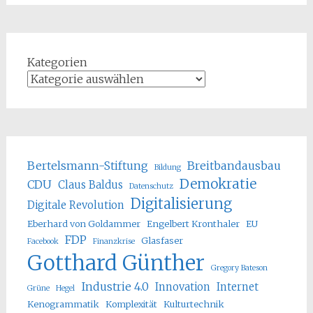
Kategorien
Bertelsmann-Stiftung
Breitbandausbau
Bildung
Demokratie
CDU
Claus Baldus
Datenschutz
Digitalisierung
Digitale Revolution
Eberhard von Goldammer
Engelbert Kronthaler
EU
FDP
Glasfaser
Facebook
Finanzkrise
Gotthard Günther
Gregory Bateson
Industrie 4.0
Innovation
Internet
Grüne
Hegel
Kenogrammatik
Komplexität
Kulturtechnik