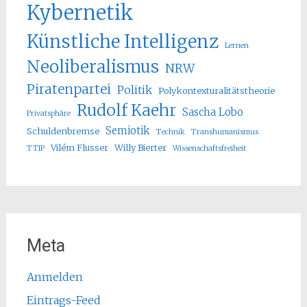
Kybernetik
Künstliche Intelligenz
Lernen
Neoliberalismus
NRW
Piratenpartei
Politik
Polykontexturalitätstheorie
Rudolf Kaehr
Sascha Lobo
Privatsphäre
Semiotik
Schuldenbremse
Technik
Transhumanismus
Vilém Flusser
Willy Bierter
TTIP
Wissenschaftsfreiheit
Meta
Anmelden
Eintrags-Feed