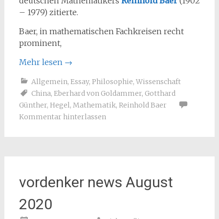
deutschen Mathematikers
Reinhold Baer
(1902
– 1979) zitierte.
Baer, in mathematischen Fachkreisen recht
prominent,
Mehr lesen
→
Allgemein
,
Essay
,
Philosophie
,
Wissenschaft
China
,
Eberhard von Goldammer
,
Gotthard
Günther
,
Hegel
,
Mathematik
,
Reinhold Baer
Kommentar hinterlassen
vordenker news August
2020