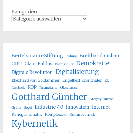
Kategorien
Bertelsmann-Stiftung
Breitbandausbau
Bildung
Demokratie
CDU
Claus Baldus
Datenschutz
Digitalisierung
Digitale Revolution
Eberhard von Goldammer
Engelbert Kronthaler
EU
FDP
Glasfaser
Facebook
Finanzkrise
Gotthard Günther
Gregory Bateson
Industrie 4.0
Innovation
Internet
Grüne
Hegel
Kenogrammatik
Komplexität
Kulturtechnik
Kybernetik