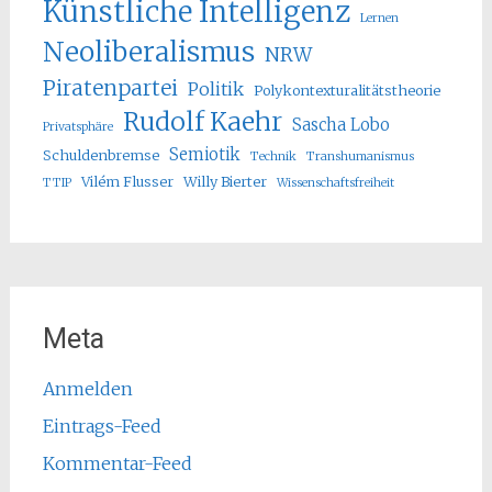
Künstliche Intelligenz
Lernen
Neoliberalismus
NRW
Piratenpartei
Politik
Polykontexturalitätstheorie
Rudolf Kaehr
Sascha Lobo
Privatsphäre
Semiotik
Schuldenbremse
Technik
Transhumanismus
Vilém Flusser
Willy Bierter
TTIP
Wissenschaftsfreiheit
Meta
Anmelden
Eintrags-Feed
Kommentar-Feed