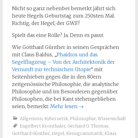
Nicht so ganz nebenbei bemerkt jährt sich
heute Hegels Geburtstag zum 250sten Mal.
Richtig, der Hegel, der G.W.F.!
Spielt das eine Rolle? Ja. Denn es passt.
Wie Gotthard Günther in seinen Gesprächen
mit Claus Baldus, „
Phaidros und das
Segelflugzeug – Von der Architektonik der
Vernunft zur technischen Utopie
“ mit
Seitenhieben gegen die in den 80ern
zeitgenössische Philosophie, die analytische
Philosophie und im Besonderen gegenüber
Philosophen, die bei Kant stehengeblieben
seien, bemerkt:
Mehr lesen
→
Allgemein
,
Kybernetik
,
Philosophie
,
Wissenschaft
Engelbert Kronthaler
,
Gerhard G. Thomas
,
Gotthard Günther
,
Hegel
,
Kenogrammatik
,
Klaus