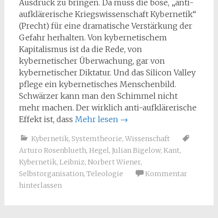
Ausdruck zu bringen. Da muss die böse, „anti-
aufklärerische Kriegswissenschaft Kybernetik“
(Precht) für eine dramatische Verstärkung der
Gefahr herhalten. Von kybernetischem
Kapitalismus ist da die Rede, von
kybernetischer Überwachung, gar von
kybernetischer Diktatur. Und das Silicon Valley
pflege ein kybernetisches Menschenbild.
Schwärzer kann man den Schimmel nicht
mehr machen. Der wirklich anti-aufklärerische
Effekt ist, dass
Mehr lesen
→
Kybernetik
,
Systemtheorie
,
Wissenschaft
Arturo Rosenblueth
,
Hegel
,
Julian Bigelow
,
Kant
,
Kybernetik
,
Leibniz
,
Norbert Wiener
,
Selbstorganisation
,
Teleologie
Kommentar
hinterlassen