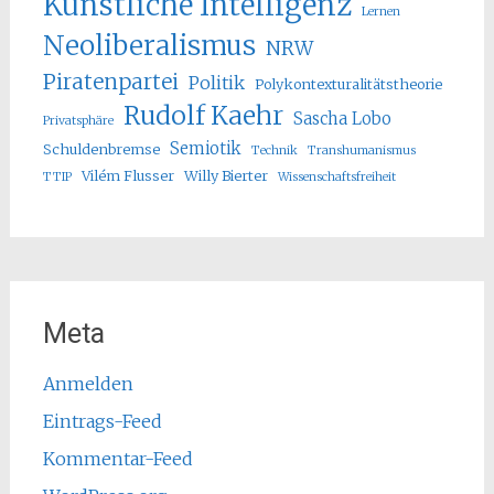
Künstliche Intelligenz
Lernen
Neoliberalismus
NRW
Piratenpartei
Politik
Polykontexturalitätstheorie
Rudolf Kaehr
Sascha Lobo
Privatsphäre
Semiotik
Schuldenbremse
Technik
Transhumanismus
Vilém Flusser
Willy Bierter
TTIP
Wissenschaftsfreiheit
Meta
Anmelden
Eintrags-Feed
Kommentar-Feed