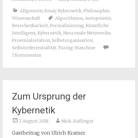
Allgemein
,
Essay
,
Kybernetik
,
Philosophie
,
Wissenschaft
Algorithmus
,
Autopoiesis
,
Berechenbarkeit
,
Formalisierung
,
Künstliche
Intelligenz
,
Kybernetik
,
Neuronale Netzwerke
,
Proemialrelation
,
Selbstorganisation
,
Selbstreferenzialität
,
Turing-Maschine
1 Kommentar
Zum Ursprung der
Kybernetik
7. August 2018
Nick_Haflinger
Gastbeitrag von Ulrich Kramer