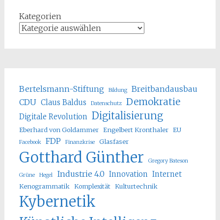
Kategorien
Bertelsmann-Stiftung
Breitbandausbau
Bildung
Demokratie
CDU
Claus Baldus
Datenschutz
Digitalisierung
Digitale Revolution
Eberhard von Goldammer
Engelbert Kronthaler
EU
FDP
Glasfaser
Facebook
Finanzkrise
Gotthard Günther
Gregory Bateson
Industrie 4.0
Innovation
Internet
Grüne
Hegel
Kenogrammatik
Komplexität
Kulturtechnik
Kybernetik