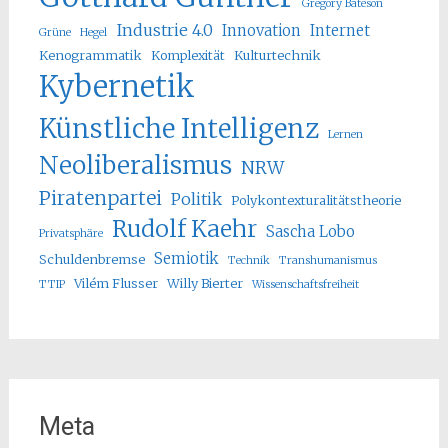
Gregory Bateson
Industrie 4.0
Innovation
Internet
Grüne
Hegel
Kenogrammatik
Komplexität
Kulturtechnik
Kybernetik
Künstliche Intelligenz
Lernen
Neoliberalismus
NRW
Piratenpartei
Politik
Polykontexturalitätstheorie
Rudolf Kaehr
Sascha Lobo
Privatsphäre
Semiotik
Schuldenbremse
Technik
Transhumanismus
Vilém Flusser
Willy Bierter
TTIP
Wissenschaftsfreiheit
Meta