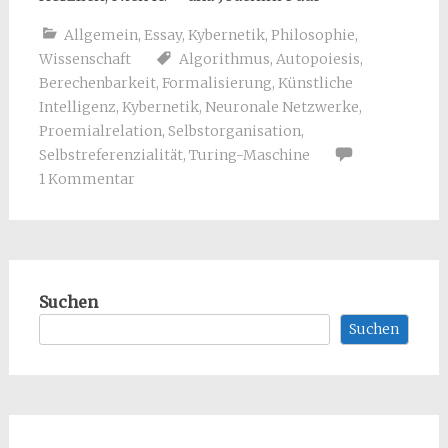
Allgemein
,
Essay
,
Kybernetik
,
Philosophie
,
Wissenschaft
Algorithmus
,
Autopoiesis
,
Berechenbarkeit
,
Formalisierung
,
Künstliche
Intelligenz
,
Kybernetik
,
Neuronale Netzwerke
,
Proemialrelation
,
Selbstorganisation
,
Selbstreferenzialität
,
Turing-Maschine
1 Kommentar
Suchen
Suchen