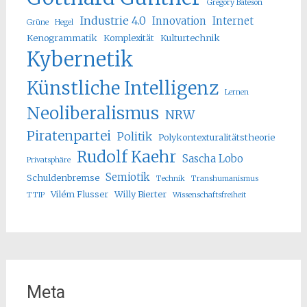
Gregory Bateson
Industrie 4.0
Innovation
Internet
Grüne
Hegel
Kenogrammatik
Komplexität
Kulturtechnik
Kybernetik
Künstliche Intelligenz
Lernen
Neoliberalismus
NRW
Piratenpartei
Politik
Polykontexturalitätstheorie
Rudolf Kaehr
Sascha Lobo
Privatsphäre
Semiotik
Schuldenbremse
Technik
Transhumanismus
Vilém Flusser
Willy Bierter
TTIP
Wissenschaftsfreiheit
Meta