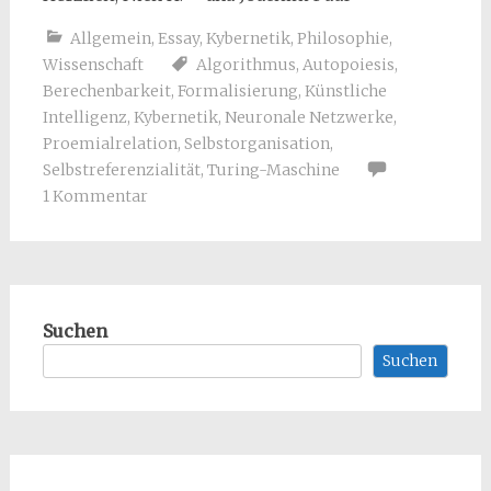
Allgemein
,
Essay
,
Kybernetik
,
Philosophie
,
Wissenschaft
Algorithmus
,
Autopoiesis
,
Berechenbarkeit
,
Formalisierung
,
Künstliche
Intelligenz
,
Kybernetik
,
Neuronale Netzwerke
,
Proemialrelation
,
Selbstorganisation
,
Selbstreferenzialität
,
Turing-Maschine
1 Kommentar
Suchen
Suchen