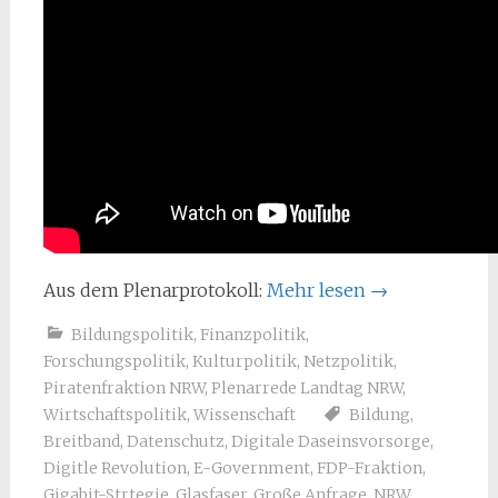
Aus dem Plenarprotokoll:
Mehr lesen
→
Bildungspolitik
,
Finanzpolitik
,
Forschungspolitik
,
Kulturpolitik
,
Netzpolitik
,
Piratenfraktion NRW
,
Plenarrede Landtag NRW
,
Wirtschaftspolitik
,
Wissenschaft
Bildung
,
Breitband
,
Datenschutz
,
Digitale Daseinsvorsorge
,
Digitle Revolution
,
E-Government
,
FDP-Fraktion
,
Gigabit-Strtegie
,
Glasfaser
,
Große Anfrage
,
NRW
,