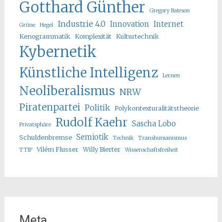
Gotthard Günther
Gregory Bateson
Industrie 4.0
Innovation
Internet
Grüne
Hegel
Kenogrammatik
Komplexität
Kulturtechnik
Kybernetik
Künstliche Intelligenz
Lernen
Neoliberalismus
NRW
Piratenpartei
Politik
Polykontexturalitätstheorie
Rudolf Kaehr
Sascha Lobo
Privatsphäre
Semiotik
Schuldenbremse
Technik
Transhumanismus
Vilém Flusser
Willy Bierter
TTIP
Wissenschaftsfreiheit
Meta