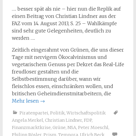
…. besser spät als nie – hier nun die Replik auf
einen Beitrag von Christian Lindner aus der
FAZ vom 14. August 2013, S. 25 – Wahlkämpfe
sind sehr gute Gelegenheiten, deutlich zu
werden ….
Zeitlich eingerahmt von Grünen, die uns dieser
Tage mit nervigem Ökocalvinismus und
vegetarischem Genuss per Dekret das Real-Life
freudloser gestalten und die
Selbstbestimmung darüber, wann wir
fleischlos essen, einschränken wollen, und
britischen Geheimdienstmitarbeitern, die
Mehr lesen
→
Piratenpartei
,
Politik
,
Wirtschaftspolitik
Angela Merkel
,
Christian Lindner
,
FDP
,
Finanzmarktkrise
,
Grüne
,
NSA
,
Peter Moeschl
,
Philipp Rösler
,
Prism
,
Tempora
,
Ulrich Beck