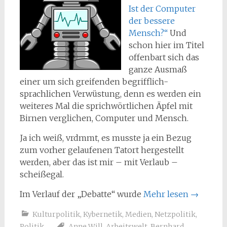
Ist der Computer
der bessere
Mensch?“
Und
schon hier im Titel
offenbart sich das
ganze Ausmaß
einer um sich greifenden begrifflich-
sprachlichen Verwüstung, denn es werden ein
weiteres Mal die sprichwörtlichen Äpfel mit
Birnen verglichen, Computer und Mensch.
Ja ich weiß, vrdmmt, es musste ja ein Bezug
zum vorher gelaufenen Tatort hergestellt
werden, aber das ist mir – mit Verlaub –
scheißegal.
Im Verlauf der „Debatte“ wurde
Mehr lesen
→
Kulturpolitik
,
Kybernetik
,
Medien
,
Netzpolitik
,
Politik
Anne Will
,
Arbeitswelt
,
Bernhard