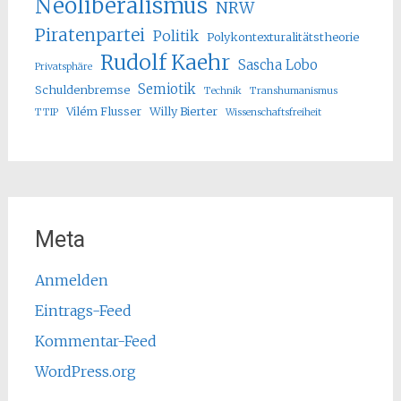
Neoliberalismus
NRW
Piratenpartei
Politik
Polykontexturalitätstheorie
Rudolf Kaehr
Sascha Lobo
Privatsphäre
Semiotik
Schuldenbremse
Technik
Transhumanismus
Vilém Flusser
Willy Bierter
TTIP
Wissenschaftsfreiheit
Meta
Anmelden
Eintrags-Feed
Kommentar-Feed
WordPress.org