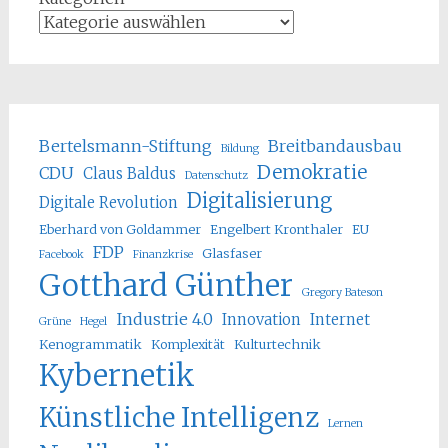
Bertelsmann-Stiftung
Breitbandausbau
Bildung
Demokratie
CDU
Claus Baldus
Datenschutz
Digitalisierung
Digitale Revolution
Eberhard von Goldammer
Engelbert Kronthaler
EU
FDP
Glasfaser
Facebook
Finanzkrise
Gotthard Günther
Gregory Bateson
Industrie 4.0
Innovation
Internet
Grüne
Hegel
Kenogrammatik
Komplexität
Kulturtechnik
Kybernetik
Künstliche Intelligenz
Lernen