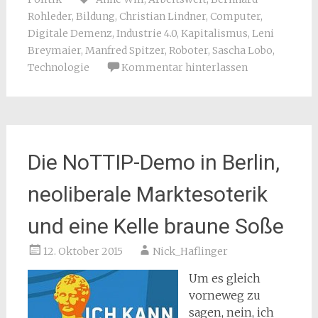
Rohleder
,
Bildung
,
Christian Lindner
,
Computer
,
Digitale Demenz
,
Industrie 4.0
,
Kapitalismus
,
Leni
Breymaier
,
Manfred Spitzer
,
Roboter
,
Sascha Lobo
,
Technologie
Kommentar hinterlassen
Die NoTTIP-Demo in Berlin,
neoliberale Marktesoterik
und eine Kelle braune Soße
12. Oktober 2015
Nick_Haflinger
Um es gleich
vorneweg zu
sagen, nein, ich