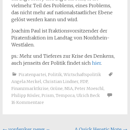
vielmehr Teil des Problems, eines Problems,
das nicht mehr auf nationalstaatlicher Ebene
gelöst werden kann und wird.
Joachim Paul ist Fraktionsvorsitzender der
Piratenfraktion im Landtag von Nordrhein-
Westfalen.
ps.: Mehr und Tieferes zur Krise des Denkens,
auch jenseits der Politik findet sich
hier
.
Piratenpartei
,
Politik
,
Wirtschaftspolitik
Angela Merkel
,
Christian Lindner
,
FDP
,
Finanzmarktkrise
,
Grüne
,
NSA
,
Peter Moeschl
,
Philipp Rösler
,
Prism
,
Tempora
,
Ulrich Beck
16 Kommentare
←
vordenker news –
A Quick Heretic Note
→