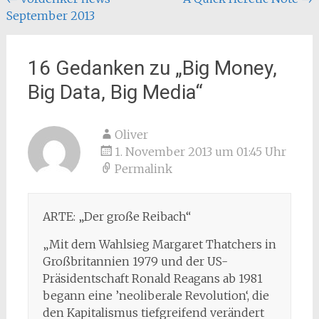
Beitragsnavigation
September 2013
16 Gedanken zu „
Big Money,
Big Data, Big Media
“
Oliver
1. November 2013 um 01:45 Uhr
Permalink
ARTE: „Der große Reibach“
„Mit dem Wahlsieg Margaret Thatchers in
Großbritannien 1979 und der US-
Präsidentschaft Ronald Reagans ab 1981
begann eine ’neoliberale Revolution‘, die
den Kapitalismus tiefgreifend verändert