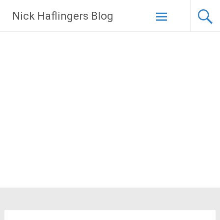
Zum
Nick Haflingers Blog
Inhalt
springen