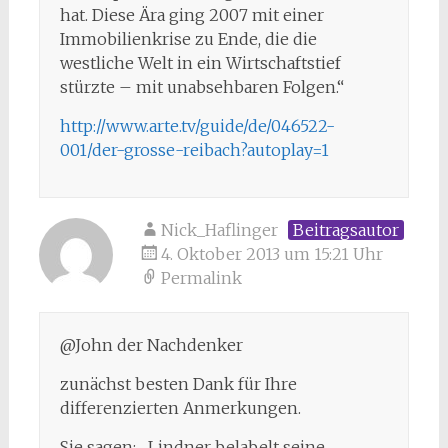
hat. Diese Ära ging 2007 mit einer
Immobilienkrise zu Ende, die die
westliche Welt in ein Wirtschaftstief
stürzte – mit unabsehbaren Folgen.“
http://www.arte.tv/guide/de/046522-
001/der-grosse-reibach?autoplay=1
Nick_Haflinger
Beitragsautor
4. Oktober 2013 um 15:21 Uhr
Permalink
@John der Nachdenker
zunächst besten Dank für Ihre
differenzierten Anmerkungen.
Sie sagen: „Lindner belabelt seine