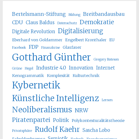
Bertelsmann-Stiftung
Breitbandausbau
Bildung
Demokratie
CDU
Claus Baldus
Datenschutz
Digitalisierung
Digitale Revolution
Eberhard von Goldammer
Engelbert Kronthaler
EU
FDP
Glasfaser
Facebook
Finanzkrise
Gotthard Günther
Gregory Bateson
Industrie 4.0
Innovation
Internet
Grüne
Hegel
Kenogrammatik
Komplexität
Kulturtechnik
Kybernetik
Künstliche Intelligenz
Lernen
Neoliberalismus
NRW
Piratenpartei
Politik
Polykontexturalitätstheorie
Rudolf Kaehr
Sascha Lobo
Privatsphäre
Semiotik
Schuldenbremse