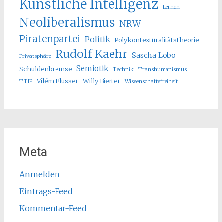
Künstliche Intelligenz
Lernen
Neoliberalismus
NRW
Piratenpartei
Politik
Polykontexturalitätstheorie
Rudolf Kaehr
Sascha Lobo
Privatsphäre
Semiotik
Schuldenbremse
Technik
Transhumanismus
Vilém Flusser
Willy Bierter
TTIP
Wissenschaftsfreiheit
Meta
Anmelden
Eintrags-Feed
Kommentar-Feed