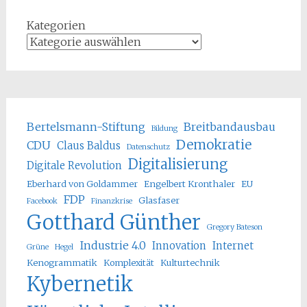
Kategorien
Bertelsmann-Stiftung
Breitbandausbau
Bildung
Demokratie
CDU
Claus Baldus
Datenschutz
Digitalisierung
Digitale Revolution
Eberhard von Goldammer
Engelbert Kronthaler
EU
FDP
Glasfaser
Facebook
Finanzkrise
Gotthard Günther
Gregory Bateson
Industrie 4.0
Innovation
Internet
Grüne
Hegel
Kenogrammatik
Komplexität
Kulturtechnik
Kybernetik