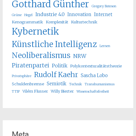
Gotthard Günther
Gregory Bateson
Industrie 4.0
Innovation
Internet
Grüne
Hegel
Kenogrammatik
Komplexität
Kulturtechnik
Kybernetik
Künstliche Intelligenz
Lernen
Neoliberalismus
NRW
Piratenpartei
Politik
Polykontexturalitätstheorie
Rudolf Kaehr
Sascha Lobo
Privatsphäre
Semiotik
Schuldenbremse
Technik
Transhumanismus
Vilém Flusser
Willy Bierter
TTIP
Wissenschaftsfreiheit
Meta