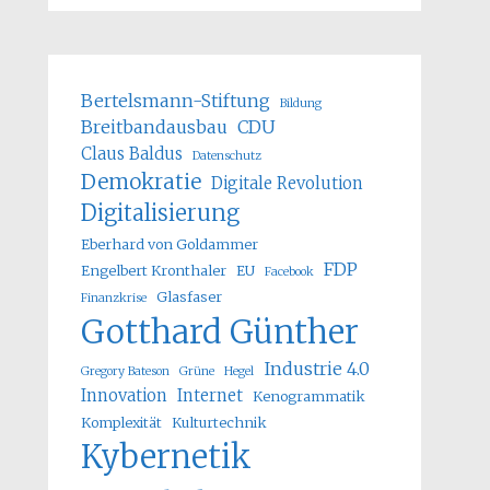
Bertelsmann-Stiftung
Bildung
Breitbandausbau
CDU
Claus Baldus
Datenschutz
Demokratie
Digitale Revolution
Digitalisierung
Eberhard von Goldammer
FDP
Engelbert Kronthaler
EU
Facebook
Glasfaser
Finanzkrise
Gotthard Günther
Industrie 4.0
Gregory Bateson
Grüne
Hegel
Innovation
Internet
Kenogrammatik
Komplexität
Kulturtechnik
Kybernetik