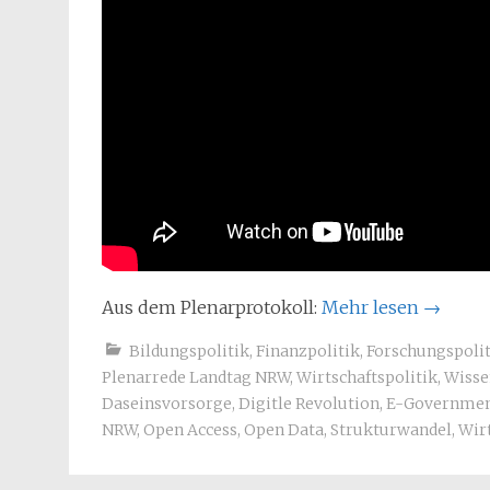
Aus dem Plenarprotokoll:
Mehr lesen
→
Bildungspolitik
,
Finanzpolitik
,
Forschungspolit
Plenarrede Landtag NRW
,
Wirtschaftspolitik
,
Wisse
Daseinsvorsorge
,
Digitle Revolution
,
E-Governme
NRW
,
Open Access
,
Open Data
,
Strukturwandel
,
Wir