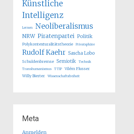
Künstliche
Intelligenz
Neoliberalismus
Lernen
Piratenpartei
NRW
Politik
Polykontexturalitätstheorie
Privatsphäre
Rudolf Kaehr
Sascha Lobo
Semiotik
Schuldenbremse
Technik
Vilém Flusser
Transhumanismus
TTIP
Willy Bierter
Wissenschaftsfreiheit
Meta
Anmelden