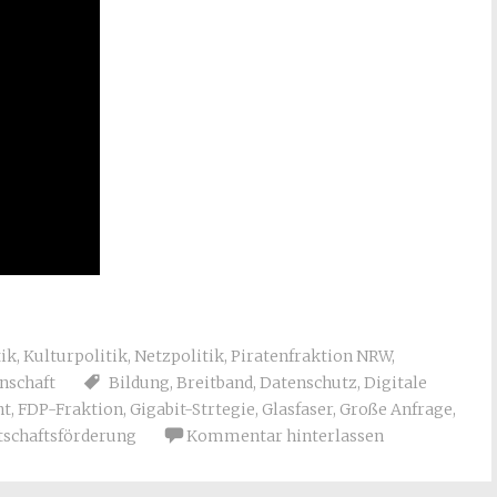
ik
,
Kulturpolitik
,
Netzpolitik
,
Piratenfraktion NRW
,
nschaft
Bildung
,
Breitband
,
Datenschutz
,
Digitale
nt
,
FDP-Fraktion
,
Gigabit-Strtegie
,
Glasfaser
,
Große Anfrage
,
tschaftsförderung
Kommentar hinterlassen