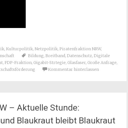
ik
,
Kulturpolitik
,
Netzpolitik
,
Piratenfraktion NRW
,
nschaft
Bildung
,
Breitband
,
Datenschutz
,
Digitale
nt
,
FDP-Fraktion
,
Gigabit-Strtegie
,
Glasfaser
,
Große Anfrage
,
tschaftsförderung
Kommentar hinterlassen
W – Aktuelle Stunde:
 und Blaukraut bleibt Blaukraut