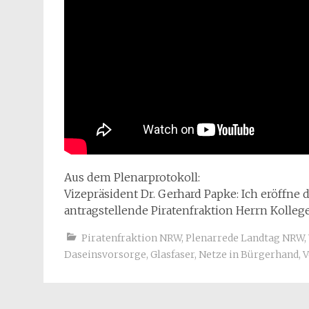
Aus dem Plenarprotokoll:
Vizepräsident Dr. Gerhard Papke: Ich eröffne 
antragstellende Piratenfraktion Herrn Kollege
Piratenfraktion NRW
,
Plenarrede Landtag NRW
,
Daseinsvorsorge
,
Glasfaser
,
Netze in Bürgerhand
,
V