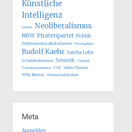
Künstliche
Intelligenz
Neoliberalismus
Lernen
Piratenpartei
NRW
Politik
Polykontexturalitätstheorie
Privatsphäre
Rudolf Kaehr
Sascha Lobo
Semiotik
Schuldenbremse
Technik
Vilém Flusser
Transhumanismus
TTIP
Willy Bierter
Wissenschaftsfreiheit
Meta
Anmelden