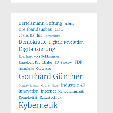
Bertelsmann-Stiftung
Bildung
Breitbandausbau
CDU
Claus Baldus
Datenschutz
Demokratie
Digitale Revolution
Digitalisierung
Eberhard von Goldammer
FDP
Engelbert Kronthaler
EU
Facebook
Glasfaser
Finanzkrise
Gotthard Günther
Industrie 4.0
Gregory Bateson
Grüne
Hegel
Innovation
Internet
Kenogrammatik
Komplexität
Kulturtechnik
Kybernetik