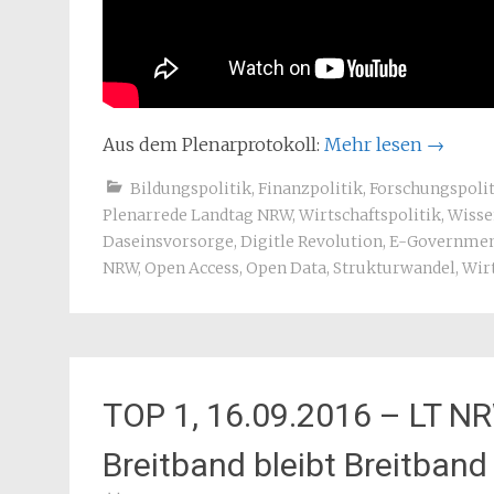
Aus dem Plenarprotokoll:
Mehr lesen
→
Bildungspolitik
,
Finanzpolitik
,
Forschungspolit
Plenarrede Landtag NRW
,
Wirtschaftspolitik
,
Wisse
Daseinsvorsorge
,
Digitle Revolution
,
E-Governme
NRW
,
Open Access
,
Open Data
,
Strukturwandel
,
Wir
TOP 1, 16.09.2016 – LT NR
Breitband bleibt Breitband