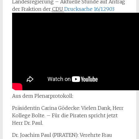
Landesregierung – Aktuelle Stunde auf Antrag
der Fraktion der
CDU 
Drucksache 16/12903
Aus dem Plenarprotokoll:
Präsidentin Carina Gödecke: Vielen Dank, Herr
Kollege Bolte. – Für die Piraten spricht jetzt
Herr Dr. Paul.
Dr. Joachim Paul (PIRATEN): Verehrte Frau