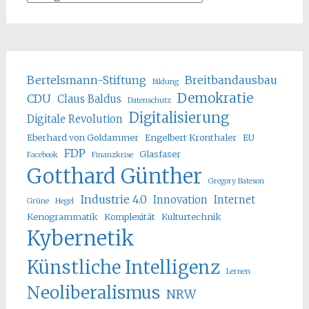
Bertelsmann-Stiftung
Breitbandausbau
Bildung
Demokratie
CDU
Claus Baldus
Datenschutz
Digitalisierung
Digitale Revolution
Eberhard von Goldammer
Engelbert Kronthaler
EU
FDP
Glasfaser
Facebook
Finanzkrise
Gotthard Günther
Gregory Bateson
Industrie 4.0
Innovation
Internet
Grüne
Hegel
Kenogrammatik
Komplexität
Kulturtechnik
Kybernetik
Künstliche Intelligenz
Lernen
Neoliberalismus
NRW