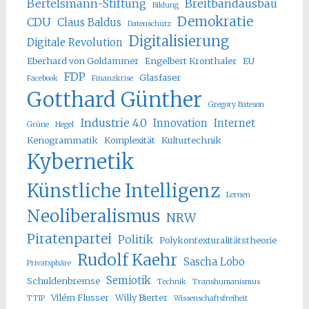
Bertelsmann-Stiftung
Breitbandausbau
Bildung
Demokratie
CDU
Claus Baldus
Datenschutz
Digitalisierung
Digitale Revolution
Eberhard von Goldammer
Engelbert Kronthaler
EU
FDP
Glasfaser
Facebook
Finanzkrise
Gotthard Günther
Gregory Bateson
Industrie 4.0
Innovation
Internet
Grüne
Hegel
Kenogrammatik
Komplexität
Kulturtechnik
Kybernetik
Künstliche Intelligenz
Lernen
Neoliberalismus
NRW
Piratenpartei
Politik
Polykontexturalitätstheorie
Rudolf Kaehr
Sascha Lobo
Privatsphäre
Semiotik
Schuldenbremse
Technik
Transhumanismus
Vilém Flusser
Willy Bierter
TTIP
Wissenschaftsfreiheit