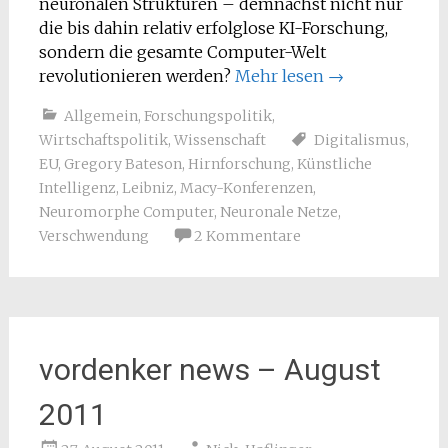
neuronalen Strukturen – demnächst nicht nur
die bis dahin relativ erfolglose KI-Forschung,
sondern die gesamte Computer-Welt
revolutionieren werden?
Mehr lesen
→
Allgemein
,
Forschungspolitik
,
Wirtschaftspolitik
,
Wissenschaft
Digitalismus
,
EU
,
Gregory Bateson
,
Hirnforschung
,
Künstliche
Intelligenz
,
Leibniz
,
Macy-Konferenzen
,
Neuromorphe Computer
,
Neuronale Netze
,
Verschwendung
2 Kommentare
vordenker news – August
2011