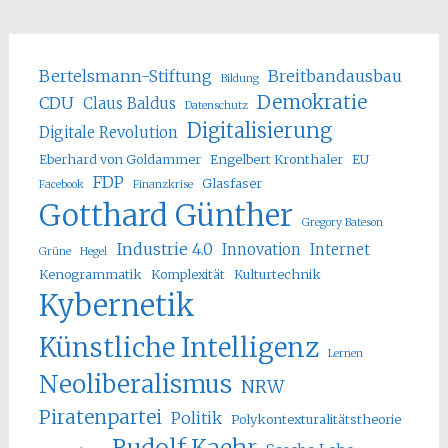
Bertelsmann-Stiftung
Breitbandausbau
Bildung
Demokratie
CDU
Claus Baldus
Datenschutz
Digitalisierung
Digitale Revolution
Eberhard von Goldammer
Engelbert Kronthaler
EU
FDP
Glasfaser
Facebook
Finanzkrise
Gotthard Günther
Gregory Bateson
Industrie 4.0
Innovation
Internet
Grüne
Hegel
Kenogrammatik
Komplexität
Kulturtechnik
Kybernetik
Künstliche Intelligenz
Lernen
Neoliberalismus
NRW
Piratenpartei
Politik
Polykontexturalitätstheorie
Rudolf Kaehr