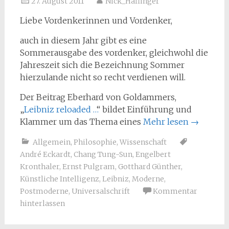
27. August 2011
Nick_Haflinger
Liebe Vordenkerinnen und Vordenker,
auch in diesem Jahr gibt es eine
Sommerausgabe des vordenker, gleichwohl die
Jahreszeit sich die Bezeichnung Sommer
hierzulande nicht so recht verdienen will.
Der Beitrag Eberhard von Goldammers,
„
Leibniz reloaded …
“ bildet Einführung und
Klammer um das Thema eines
Mehr lesen
→
Allgemein
,
Philosophie
,
Wissenschaft
André Eckardt
,
Chang Tung-Sun
,
Engelbert
Kronthaler
,
Ernst Pulgram
,
Gotthard Günther
,
Künstliche Intelligenz
,
Leibniz
,
Moderne
,
Postmoderne
,
Universalschrift
Kommentar
hinterlassen