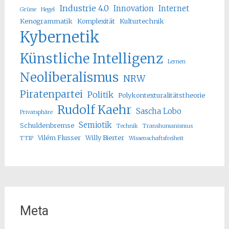
Industrie 4.0
Innovation
Internet
Grüne
Hegel
Kenogrammatik
Komplexität
Kulturtechnik
Kybernetik
Künstliche Intelligenz
Lernen
Neoliberalismus
NRW
Piratenpartei
Politik
Polykontexturalitätstheorie
Rudolf Kaehr
Sascha Lobo
Privatsphäre
Semiotik
Schuldenbremse
Technik
Transhumanismus
Vilém Flusser
Willy Bierter
TTIP
Wissenschaftsfreiheit
Meta