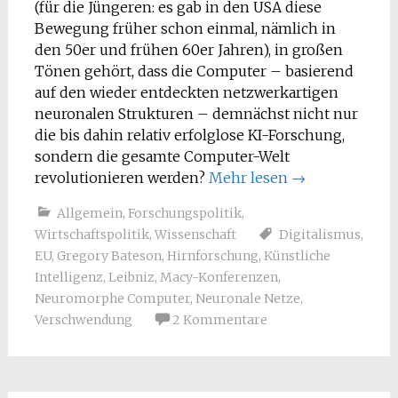
(für die Jüngeren: es gab in den USA diese
Bewegung früher schon einmal, nämlich in
den 50er und frühen 60er Jahren), in großen
Tönen gehört, dass die Computer – basierend
auf den wieder entdeckten netzwerkartigen
neuronalen Strukturen – demnächst nicht nur
die bis dahin relativ erfolglose KI-Forschung,
sondern die gesamte Computer-Welt
revolutionieren werden?
Mehr lesen
→
Allgemein
,
Forschungspolitik
,
Wirtschaftspolitik
,
Wissenschaft
Digitalismus
,
EU
,
Gregory Bateson
,
Hirnforschung
,
Künstliche
Intelligenz
,
Leibniz
,
Macy-Konferenzen
,
Neuromorphe Computer
,
Neuronale Netze
,
Verschwendung
2 Kommentare