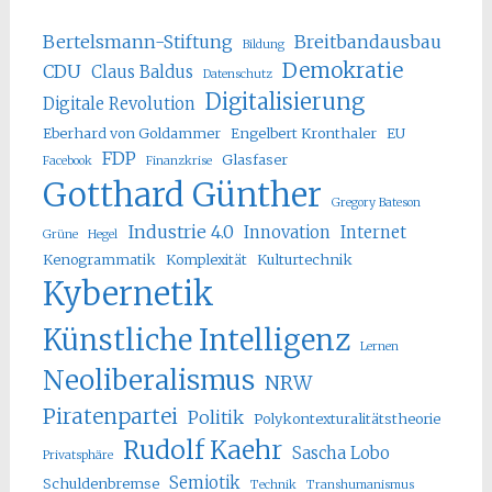
Bertelsmann-Stiftung
Breitbandausbau
Bildung
Demokratie
CDU
Claus Baldus
Datenschutz
Digitalisierung
Digitale Revolution
Eberhard von Goldammer
Engelbert Kronthaler
EU
FDP
Glasfaser
Facebook
Finanzkrise
Gotthard Günther
Gregory Bateson
Industrie 4.0
Innovation
Internet
Grüne
Hegel
Kenogrammatik
Komplexität
Kulturtechnik
Kybernetik
Künstliche Intelligenz
Lernen
Neoliberalismus
NRW
Piratenpartei
Politik
Polykontexturalitätstheorie
Rudolf Kaehr
Sascha Lobo
Privatsphäre
Semiotik
Schuldenbremse
Technik
Transhumanismus