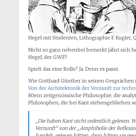
Hegel mit Studenten, Lithographie F. Kugler, Q
Nicht so ganz nebenbei bemerkt jährt sich h
Hegel, der G.W.F.!
Spielt das eine Rolle? Ja. Denn es passt.
Wie Gotthard Günther in seinen Gesprächen m
Von der Architektonik der Vernunft zur tech
80ern zeitgenössische Philosophie, die ana
Philosophen, die bei Kant stehengeblieben s
„Die haben Kant nicht ordentlich gelesen. Wen
Vernunft“ von der „Amphibolie der Reflexi
handelt, gelesen hätten, dann hätten sie g