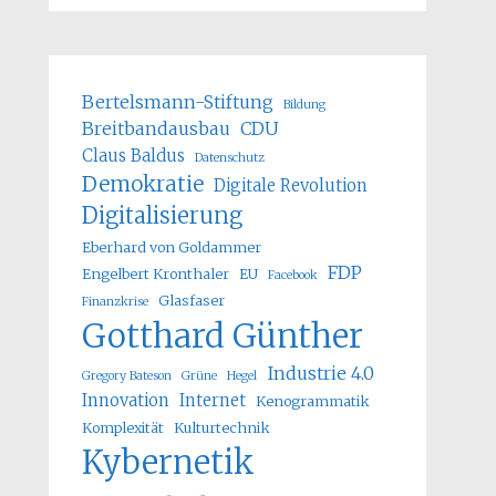
Bertelsmann-Stiftung
Bildung
Breitbandausbau
CDU
Claus Baldus
Datenschutz
Demokratie
Digitale Revolution
Digitalisierung
Eberhard von Goldammer
FDP
Engelbert Kronthaler
EU
Facebook
Glasfaser
Finanzkrise
Gotthard Günther
Industrie 4.0
Gregory Bateson
Grüne
Hegel
Innovation
Internet
Kenogrammatik
Komplexität
Kulturtechnik
Kybernetik