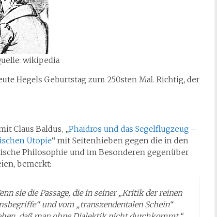
uelle: wikipedia
eute Hegels Geburtstag zum 250sten Mal. Richtig, der
it Claus Baldus, „
Phaidros und das Segelflugzeug –
nischen Utopie
“ mit Seitenhieben gegen die in den
lytische Philosophie und im Besonderen gegenüber
eien, bemerkt:
n sie die Passage, die in seiner „Kritik der reinen
onsbegriffe“ und vom „transzendentalen Schein“
esehen, daß man ohne Dialektik nicht durchkommt.“