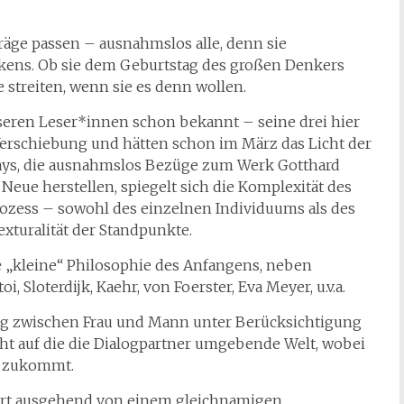
träge passen – ausnahmslos alle, denn sie
nkens. Ob sie dem Geburtstag des großen Denkers
streiten, wenn sie es denn wollen.
nseren Leser*innen schon bekannt – seine drei hier
Verschiebung und hätten schon im März das Licht der
ssays, die ausnahmslos Bezüge zum Werk Gotthard
 Neue herstellen, spiegelt sich die Komplexität des
ozess – sowohl des einzelnen Individuums als des
xturalität der Standpunkte.
ne „kleine“ Philosophie des Anfangens, neben
, Sloterdijk, Kaehr, von Foerster, Eva Meyer, u.v.a.
log zwischen Frau und Mann unter Berücksichtigung
ht auf die die Dialogpartner umgebende Welt, wobei
e zukommt.
rt ausgehend von einem gleichnamigen