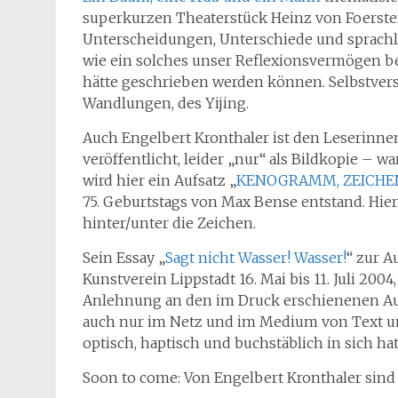
superkurzen Theaterstück Heinz von Foerst
Unterscheidungen, Unterschiede und sprachli
wie ein solches unser Reflexionsvermögen b
hätte geschrieben werden können. Selbstvers
Wandlungen, des Yijing.
Auch Engelbert Kronthaler ist den Leserinne
veröffentlicht, leider „nur“ als Bildkopie – 
wird hier ein Aufsatz „
KENOGRAMM, ZEICHEN
75. Geburtstags von Max Bense entstand. Hie
hinter/unter die Zeichen.
Sein Essay „
Sagt nicht Wasser! Wasser!
“ zur A
Kunstverein Lippstadt 16. Mai bis 11. Juli 2004
Anlehnung an den im Druck erschienenen Au
auch nur im Netz und im Medium von Text un
optisch, haptisch und buchstäblich in sich hat
Soon to come: Von Engelbert Kronthaler sind 