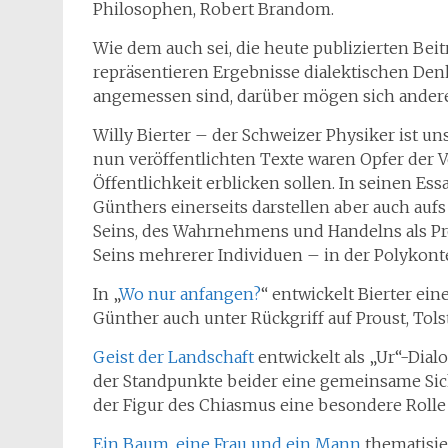
Philosophen, Robert Brandom.
Wie dem auch sei, die heute publizierten Bei
repräsentieren Ergebnisse dialektischen De
angemessen sind, darüber mögen sich andere 
Willy Bierter – der Schweizer Physiker ist u
nun veröffentlichten Texte waren Opfer der 
Öffentlichkeit erblicken sollen. In seinen E
Günthers einerseits darstellen aber auch aufs
Seins, des Wahrnehmens und Handelns als Pr
Seins mehrerer Individuen – in der Polykonte
In „
Wo nur anfangen?
“ entwickelt Bierter ei
Günther auch unter Rückgriff auf Proust, Tolstoi
Geist der Landschaft
entwickelt als „Ur“-Dia
der Standpunkte beider eine gemeinsame Sic
der Figur des Chiasmus eine besondere Roll
Ein Baum, eine Frau und ein Mann
thematisie