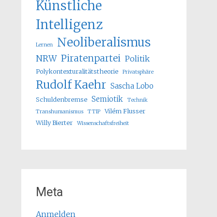
Künstliche
Intelligenz
Neoliberalismus
Lernen
Piratenpartei
NRW
Politik
Polykontexturalitätstheorie
Privatsphäre
Rudolf Kaehr
Sascha Lobo
Semiotik
Schuldenbremse
Technik
Vilém Flusser
Transhumanismus
TTIP
Willy Bierter
Wissenschaftsfreiheit
Meta
Anmelden